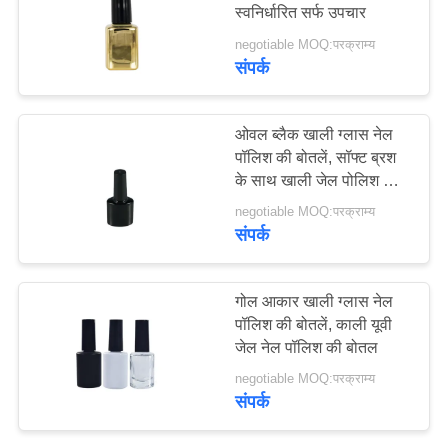
स्वनिर्धारित सर्फ उपचार
मामले
negotiable MOQ:परक्राम्य
संपर्क
76
एक
उद्धरण
खाली स्किनकेयर बोतलें
ओवल ब्लैक खाली ग्लास नेल
का
पॉलिश की बोतलें, सॉफ्ट ब्रश
के साथ खाली जेल पोलिश की
अनुरोध
बोतलें
negotiable MOQ:परक्राम्य
करें
संपर्क
साइटमैप
10
गोल आकार खाली ग्लास नेल
पॉलिश की बोतलें, काली यूवी
खाली लिपस्टिक कंटेनर
PRIVACY
जेल नेल पॉलिश की बोतल
POLICY
negotiable MOQ:परक्राम्य
संपर्क