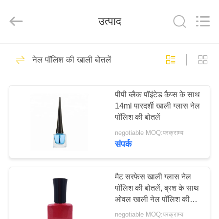
Industry
Co.,
Ltd.
उत्पाद
All
Rights
Reserved.
Developed
by
घर
ECER
122
नेल पॉलिश की खाली बोतलें
इत्र की बोतलों पर खाली
उत्पादों
रोल
पीपी ब्लैक पॉइंटेड कैप्स के साथ
14ml पारदर्शी खाली ग्लास नेल
वीडियो
पॉलिश की बोतलें
negotiable MOQ:परक्राम्य
वीआर
संपर्क
168
शो
खाली ग्लास की इत्र की
मैट सरफेस खाली ग्लास नेल
पॉलिश की बोतलें, ब्रश के साथ
हमारे
बोतलें
ओवल खाली नेल पॉलिश की
बारे
बोतलें
negotiable MOQ:परक्राम्य