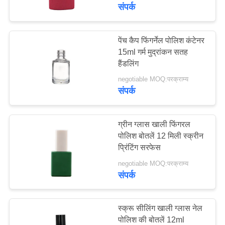
में
संपर्क
कारखाना
पेंच कैप फिंगर्नेल पोलिश कंटेनर
84
15ml गर्म मुद्रांकन सतह
दौरा
आवश्यक तेल ड्रॉपर की
हैंडलिंग
बोतलें
negotiable MOQ:परक्राम्य
गुणवत्ता
संपर्क
नियंत्रण
ग्रीन ग्लास खाली फिंगरल
हमसे
पोलिश बोतलें 12 मिली स्क्रीन
प्रिंटिंग सरफेस
36
संपर्क
negotiable MOQ:परक्राम्य
नेल पॉलिश की खाली
करें
संपर्क
बोतलें
समाचार
स्क्रू सीलिंग खाली ग्लास नेल
पोलिश की बोतलें 12ml