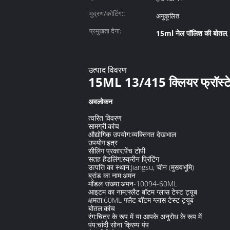
मुद्रण/कोटिंग::
अनुकूलित
प्रमुखता देना:
15ml नेल पॉलिश की बोतल
,
उत्पाद विवरण
15ML 13/415 क्लियर फ्रॉस्टे
अवलोकन
त्वरित विवरण
सामग्री:
कांच
औद्योगिक उपयोग:
व्यक्तिगत देखभाल
उपयोग:
इत्र
सीलिंग प्रकार:
पेंच टोपी
सतह हैंडलिंग:
स्क्रीन प्रिंटिंग
उत्पत्ति का स्थान:
Jiangsu, चीन (मुख्यभूमि)
ब्रांड का नाम:
अमन
मॉडल संख्या:
अमन-10094-60ML
आइटम का नाम:
फ्लैट बॉटम ग्लास टेस्ट ट्यूब
क्षमता:
60ML फ्लैट बॉटम ग्लास टेस्ट ट्यूब
बोतल:
कांच
रंग:
चित्र के रूप में या आपके अनुरोध के रूप में
पंप:
चांदी सोना क्रिम्प पंप