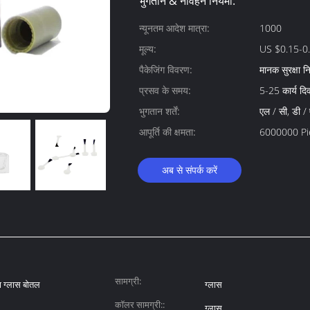
भुगतान & नौवहन नियमों:
न्यूनतम आदेश मात्रा:
1000
मूल्य:
US $0.15-0.
पैकेजिंग विवरण:
मानक सुरक्षा निर
प्रसव के समय:
5-25 कार्य दिव
भुगतान शर्तें:
एल / सी, डी / ए
आपूर्ति की क्षमता:
6000000 Piec
अब से संपर्क करें
सामग्री:
 ग्लास बोतल
ग्लास
कॉलर सामग्री::
ग्लास