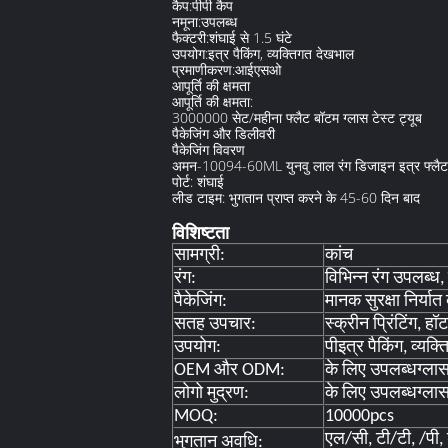
कैप:
पीपी कैप
नमूना:
उपलब्ध
फैक्टरी:
शंघाई से 1.5 घंटे
उपयोग:
इत्र पैकिंग, व्यक्तिगत देखभाल
प्रमाणीकरण:
आईएसओ
आपूर्ति की क्षमता
आपूर्ति की क्षमता:
3000000 सेट/महीना फ्लैट बॉटम ग्लास टेस्ट ट्यूब
पैकेजिंग और डिलीवरी
पैकेजिंग विवरण
अमन-10094-60ML युनवु लाल रंग डिजाइन इत्र फ्लैट बॉटम
पोर्ट: शंघाई
लीड टाइम: भुगतान प्राप्त करने के 45-60 दिन बाद
विशिष्टता
सामग्री:
कांच
रंग:
विभिन्न रंग उपलब्ध
पैकेजिंग:
मानक सुरक्षा निर्यात 
सतह उपचार:
स्क्रीन प्रिंटिंग, हॉट 
उपयोग:
पी
इत्र पैकिंग, व्यक
OEM और ODM:
के लिए उपलब्ध
ग्ला
लोगो मुद्रण:
के लिए उपलब्ध
ग्ला
MOQ:
10000pcs
एल/सी, टी/टी, /पी, ड
भुगतान अवधि: