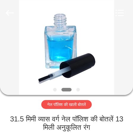
Industry
Co.,
Ltd.
All
Rights
Reserved.
Developed
by
घर
ECER
उत्पादों
वीडियो
वीआर
शो
नेल पॉलिश की खाली बोतलें
हमारे
31.5 मिमी व्यास वर्ग नेल पॉलिश की बोतलें 13
बारे
मिली अनुकूलित रंग