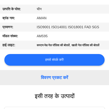
में
उत्पत्ति के प्लेस:
चीन
कारखाना
ब्रांड नाम:
AMAN
दौरा
प्रमाणन:
ISO9001 ISO14001 ISO18001 FAD SGS
मॉडल संख्या:
AM595
गुणवत्ता
हाई लाइट:
,
कस्टम मेड नेल पॉलिश की बोतलें
खाली नेल पॉलिश की बोतलें
नियंत्रण
हमसे संपर्क करें!
हमसे
संपर्क
विवरण प्रकट करें
करें
इसी तरह के उत्पादों
समाचार