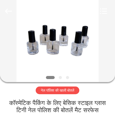
Industry
Co.,
Ltd.
All
Rights
Reserved.
Developed
by
घर
ECER
उत्पादों
वीडियो
वीआर
शो
नेल पॉलिश की खाली बोतलें
हमारे
कॉस्मेटिक पैकिंग के लिए बेसिक स्टाइल ग्लास
बारे
टिनी नेल पोलिश की बोतलें मैट सरफेस