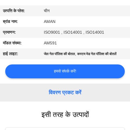
में
उत्पत्ति के प्लेस:
चीन
कारखाना
ब्रांड नाम:
AMAN
दौरा
प्रमाणन:
ISO9001 , ISO14001 , ISO14001
मॉडल संख्या:
AM591
गुणवत्ता
हाई लाइट:
,
जेल नेल पॉलिश की बोतल
कस्टम मेड नेल पॉलिश की बोतलें
नियंत्रण
हमसे संपर्क करें!
हमसे
संपर्क
विवरण प्रकट करें
करें
इसी तरह के उत्पादों
समाचार