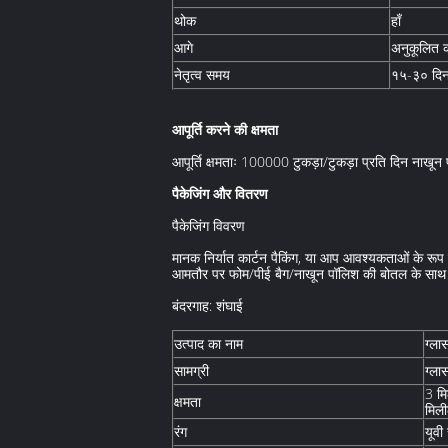
थोक
हाँ
आगे
अनुकूलित क
नेतृत्व समय
१५-३० दि
आपूर्ति करने की क्षमता
आपूर्ति क्षमताः 100000 टुकड़ा/टुकड़ा प्रति दिन नाखू
पैकेजिंग और वितरण
पैकेजिंग विवरण
मानक निर्यात कार्टन पैकिंग, या आप आवश्यकताओं के रूप म
आमतौर पर फोम/पीई बैग/नाखून पॉलिश की बोतल के साथ प
बंदरगाह: शंघाई
उत्पाद का नाम
ग्ला
सामग्री
ग्ला
3 म
क्षमता
मिल
रंग
यूवी