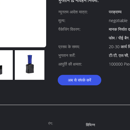
भुगतान & नौवहन नियमों:
न्यूनतम आदेश मात्रा:
परक्राम्य
मूल्य:
negotiable
पैकेजिंग विवरण:
मानक निर्यात 
फोम / पीई बैग
प्रसव के समय:
20-30 कार्य द
भुगतान शर्तें:
टी/टी, एल/सी, 
आपूर्ति की क्षमता:
100000 Piece
अब से संपर्क करें
रंग:
विभिन्न