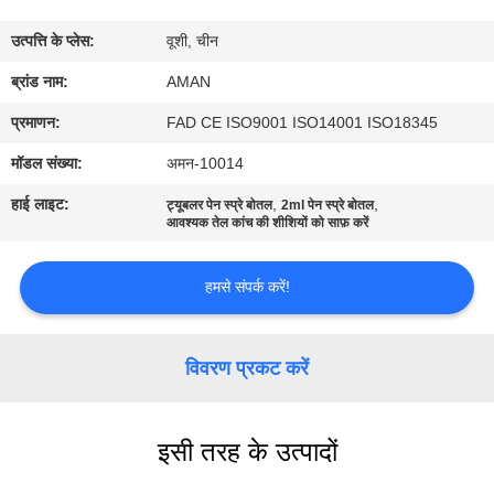
में
उत्पत्ति के प्लेस:
वूशी, चीन
कारखाना
ब्रांड नाम:
AMAN
दौरा
प्रमाणन:
FAD CE ISO9001 ISO14001 ISO18345
मॉडल संख्या:
अमन-10014
गुणवत्ता
हाई लाइट:
,
,
ट्यूबलर पेन स्प्रे बोतल
2ml पेन स्प्रे बोतल
नियंत्रण
आवश्यक तेल कांच की शीशियों को साफ़ करें
हमसे संपर्क करें!
हमसे
संपर्क
विवरण प्रकट करें
करें
समाचार
इसी तरह के उत्पादों