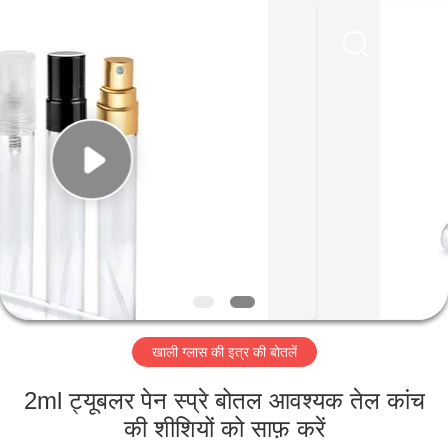
Industry
Co.,
Ltd.
All
Rights
Reserved.
Developed
by
घर
ECER
उत्पादों
वीडियो
वीआर
शो
खाली ग्लास की इत्र की बोतलें
हमारे
2ml ट्यूबलर पेन स्प्रे बोतल आवश्यक तेल कांच
बारे
की शीशियों को साफ़ करें