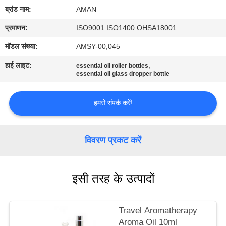
में
ब्रांड नाम:
AMAN
प्रमाणन:
ISO9001 ISO1400 OHSA18001
कारखाना
मॉडल संख्या:
AMSY-00,045
दौरा
हाई लाइट:
,
essential oil roller bottles
essential oil glass dropper bottle
गुणवत्ता
नियंत्रण
हमसे संपर्क करें!
हमसे
विवरण प्रकट करें
संपर्क
करें
इसी तरह के उत्पादों
समाचार
Travel Aromatherapy
Aroma Oil 10ml