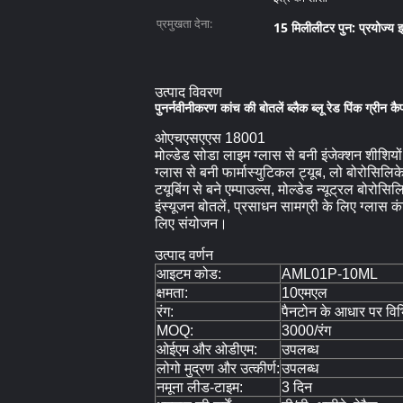
प्रमुखता देना:
15 मिलीलीटर पुन: प्रयोज्य इत
उत्पाद विवरण
पुनर्नवीनीकरण कांच की बोतलें ब्लैक ब्लू रेड पिंक ग्रीन 
ओएचएसएएस 18001
मोल्डेड सोडा लाइम ग्लास से बनी इंजेक्शन शीशिय
ग्लास से बनी फार्मास्युटिकल ट्यूब, लो बोरोसिल
टयूबिंग से बने एम्पाउल्स, मोल्डेड न्यूट्रल बोरोस
इंस्यूजन बोतलें, प्रसाधन सामग्री के लिए ग्लास 
लिए संयोजन।
उत्पाद वर्णन
आइटम कोड:
AML01P-10ML
क्षमता:
10एमएल
रंग:
पैनटोन के आधार पर विभिन
MOQ:
3000/रंग
ओईएम और ओडीएम:
उपलब्ध
लोगो मुद्रण और उत्कीर्ण:
उपलब्ध
नमूना लीड-टाइम:
3 दिन