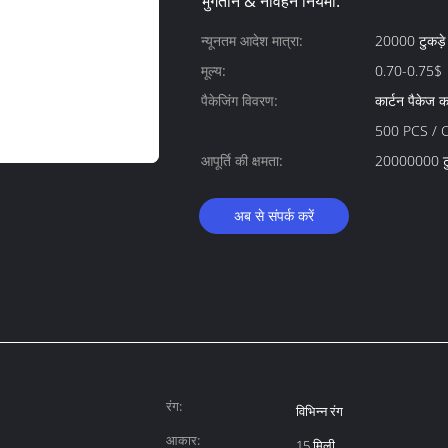
भुगतान & नौवहन नियमों:
न्यूनतम आदेश मात्रा:
20000 टुकड़े
मूल्य:
0.70-0.75$
पैकेजिंग विवरण:
कार्टन पैकेज 
500 PCS / 
आपूर्ति की क्षमता:
20000000 टुक
अब से संपर्क करें
रंग:
विभिन्न रंग
आकार:
15 मिली