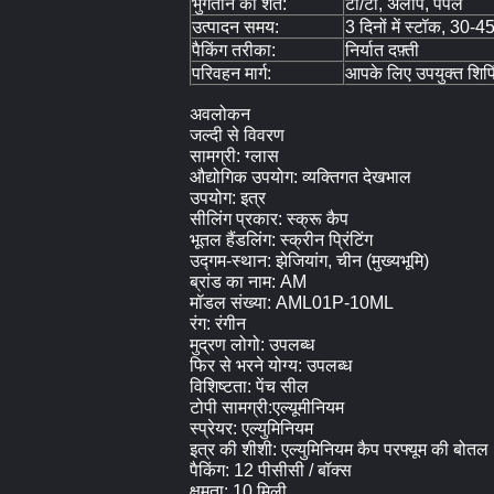
भुगतान की शर्तें:
टी/टी, अलीपे, पेपैल
उत्पादन समय:
3 दिनों में स्टॉक, 30-45 
पैकिंग तरीका:
निर्यात दफ़्ती
परिवहन मार्ग:
आपके लिए उपयुक्त शिपिं
अवलोकन
जल्दी से विवरण
सामग्री: ग्लास
औद्योगिक उपयोग: व्यक्तिगत देखभाल
उपयोग: इत्र
सीलिंग प्रकार: स्क्रू कैप
भूतल हैंडलिंग: स्क्रीन प्रिंटिंग
उद्गम-स्थान: झेजियांग, चीन (मुख्यभूमि)
ब्रांड का नाम: AM
मॉडल संख्या: AML01P-10ML
रंग: रंगीन
मुद्रण लोगो: उपलब्ध
फिर से भरने योग्य: उपलब्ध
विशिष्टता: पेंच सील
टोपी सामग्री:एल्यूमीनियम
स्प्रेयर: एल्युमिनियम
इत्र की शीशी: एल्युमिनियम कैप परफ्यूम की बोतल
पैकिंग: 12 पीसीसी / बॉक्स
क्षमता: 10 मिली