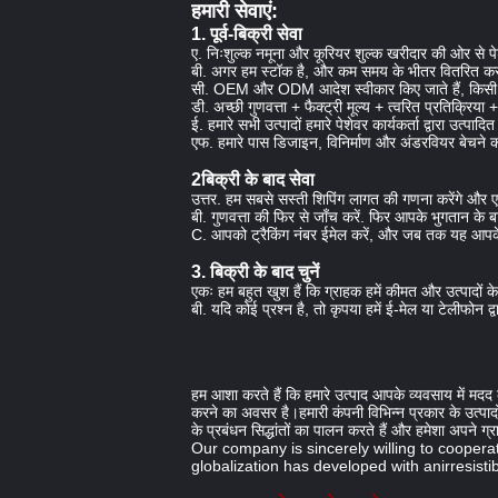
हमारी सेवाएं:
1. पूर्व-बिक्री सेवा
ए. निःशुल्क नमूना और कूरियर शुल्क खरीदार की ओर से 
बी. अगर हम स्टॉक है, और कम समय के भीतर वितरित कर 
सी. OEM और ODM आदेश स्वीकार किए जाते हैं, किसी भी
डी. अच्छी गुणवत्ता + फैक्ट्री मूल्य + त्वरित प्रतिक्र
ई. हमारे सभी उत्पादों हमारे पेशेवर कार्यकर्ता द्वारा उत्प
एफ. हमारे पास डिजाइन, विनिर्माण और अंडरवियर बेचने 
2बिक्री के बाद सेवा
उत्तर. हम सबसे सस्ती शिपिंग लागत की गणना करेंगे और
बी. गुणवत्ता की फिर से जाँच करें. फिर आपके भुगतान के बा
C. आपको ट्रैकिंग नंबर ईमेल करें, और जब तक यह आपके 
3. बिक्री के बाद चुनें
एकः हम बहुत खुश हैं कि ग्राहक हमें कीमत और उत्पादों के
बी. यदि कोई प्रश्न है, तो कृपया हमें ई-मेल या टेलीफोन द्वा
हम आशा करते हैं कि हमारे उत्पाद आपके व्यवसाय में मदद
करने का अवसर है।हमारी कंपनी विभिन्न प्रकार के उत्पाद
के प्रबंधन सिद्धांतों का पालन करते हैं और हमेशा अपने ग
Our company is sincerely willing to cooperat
globalization has developed with anirresistib