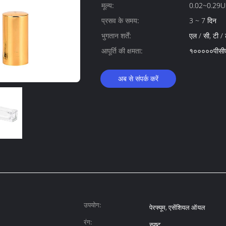
मूल्य:
0.02~0.29U
प्रसव के समय:
3 ~ 7 दिन
भुगतान शर्तें:
एल / सी, टी / ट
आपूर्ति की क्षमता:
१०००००पीसी
अब से संपर्क करें
उपयोग:
पेरफ्यूम, एसेंशियल ऑयल
रंग:
स्पष्ट