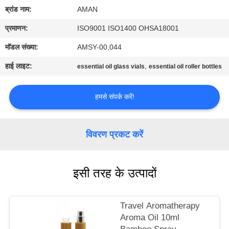
में
ब्रांड नाम:
AMAN
प्रमाणन:
ISO9001 ISO1400 OHSA18001
कारखाना
मॉडल संख्या:
AMSY-00,044
दौरा
हाई लाइट:
,
essential oil glass vials
essential oil roller bottles
गुणवत्ता
हमसे संपर्क करें!
नियंत्रण
विवरण प्रकट करें
हमसे
संपर्क
इसी तरह के उत्पादों
करें
समाचार
Travel Aromatherapy
Aroma Oil 10ml