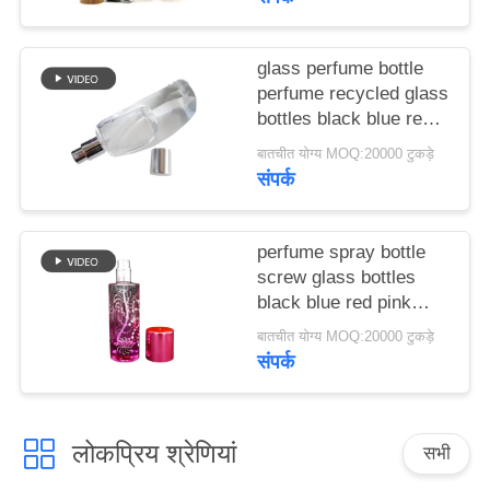
मामले
glass perfume bottle
एक
perfume recycled glass
bottles black blue red
उद्धरण
pink green cap plastic
बातचीत योग्य MOQ:20000 टुकड़े
का
and metal
संपर्क
अनुरोध
करें
perfume spray bottle
screw glass bottles
black blue red pink
साइटमैप
green cap plastic and
बातचीत योग्य MOQ:20000 टुकड़े
metal
संपर्क
PRIVACY
POLICY
लोकप्रिय श्रेणियां
सभी