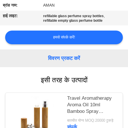
में
ब्रांड नाम:
AMAN
हाई लाइट:
,
refillable glass perfume spray bottles
कारखाना
refillable empty glass perfume bottle
दौरा
हमसे संपर्क करें!
गुणवत्ता
विवरण प्रकट करें
नियंत्रण
हमसे
इसी तरह के उत्पादों
संपर्क
करें
Travel Aromatherapy
Aroma Oil 10ml
Bamboo Spray
समाचार
Perfume Bottle With
बातचीत योग्य MOQ:20000 टुकड़े
Screw Spray Cap
संपर्क