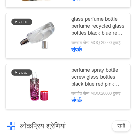
मामले
glass perfume bottle
एक
perfume recycled glass
bottles black blue red
उद्धरण
pink green cap plastic
बातचीत योग्य MOQ:20000 टुकड़े
का
and metal
संपर्क
अनुरोध
करें
perfume spray bottle
screw glass bottles
black blue red pink
साइटमैप
green cap plastic and
बातचीत योग्य MOQ:20000 टुकड़े
metal
संपर्क
PRIVACY
POLICY
लोकप्रिय श्रेणियां
सभी