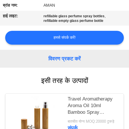
में
ब्रांड नाम:
AMAN
हाई लाइट:
,
refillable glass perfume spray bottles
कारखाना
refillable empty glass perfume bottle
दौरा
हमसे संपर्क करें!
गुणवत्ता
विवरण प्रकट करें
नियंत्रण
हमसे
इसी तरह के उत्पादों
संपर्क
करें
Travel Aromatherapy
Aroma Oil 10ml
Bamboo Spray
समाचार
Perfume Bottle With
बातचीत योग्य MOQ:20000 टुकड़े
Screw Spray Cap
संपर्क