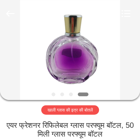
Industry
Co.,
Ltd.
All
Rights
Reserved.
Developed
by
घर
ECER
उत्पादों
वीडियो
वीआर
शो
खाली ग्लास की इत्र की बोतलें
हमारे
एयर फ्रेशनर रिफिलेबल ग्लास परफ्यूम बॉटल, 50
बारे
मिली ग्लास परफ्यूम बॉटल