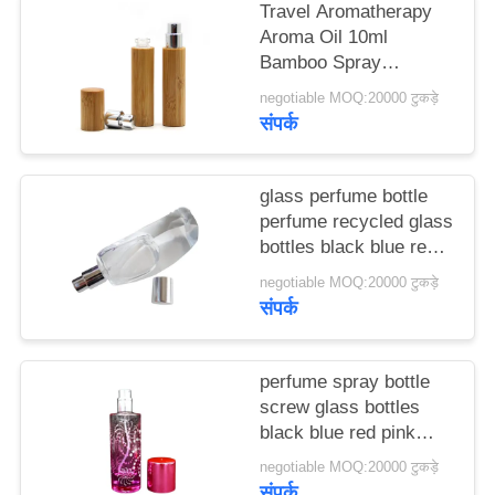
Travel Aromatherapy
मामले
Aroma Oil 10ml
Bamboo Spray
एक
Perfume Bottle With
negotiable MOQ:20000 टुकड़े
Screw Spray Cap
संपर्क
उद्धरण
का
glass perfume bottle
अनुरोध
perfume recycled glass
करें
bottles black blue red
pink green cap plastic
negotiable MOQ:20000 टुकड़े
and metal
संपर्क
साइटमैप
PRIVACY
perfume spray bottle
screw glass bottles
POLICY
black blue red pink
green cap plastic and
negotiable MOQ:20000 टुकड़े
metal
संपर्क