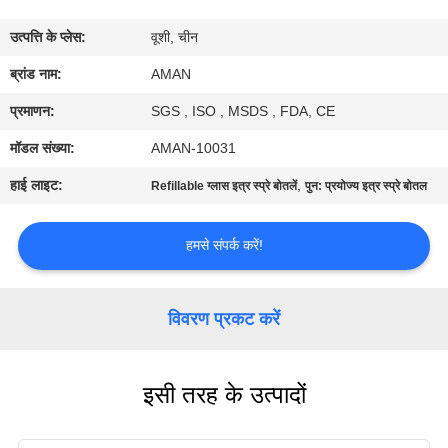
में
उत्पत्ति के प्लेस:
वूशी, चीन
कारखाना
ब्रांड नाम:
AMAN
दौरा
प्रमाणन:
SGS , ISO , MSDS , FDA, CE
मॉडल संख्या:
AMAN-10031
गुणवत्ता
हाई लाइट:
,
Refillable ग्लास इत्र स्प्रे बोतलें
पुन: प्रयोज्य इत्र स्प्रे बोतल
नियंत्रण
हमसे संपर्क करें!
हमसे
संपर्क
विवरण प्रकट करें
करें
इसी तरह के उत्पादों
समाचार