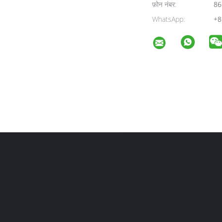
फ़ोन नंबर:
86
WhatsApp:
+8