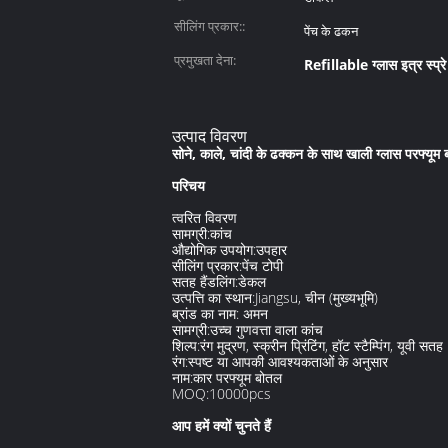
सीलिंग प्रकार::
पेंच के ढकन
प्रमुखता देना:
Refillable ग्लास इत्र स्प्रे 
उत्पाद विवरण
सोने, काले, चांदी के ढक्कन के साथ खाली ग्लास परफ्यूम
परिचय
त्वरित विवरण
सामग्री:
कांच
औद्योगिक उपयोग:
उपहार
सीलिंग प्रकार:
पेंच टोपी
सतह हैंडलिंग:
डेकल
उत्पत्ति का स्थान:
Jiangsu, चीन (मुख्यभूमि)
ब्रांड का नाम:
अमन
सामग्री:
उच्च गुणवत्ता वाला कांच
शिल्प:
रंग मुद्रण, स्क्रीन प्रिंटिंग, हॉट स्टैम्पिंग, यूवी सतह
रंग:
स्पष्ट या आपकी आवश्यकताओं के अनुसार
नाम:
कार परफ्यूम बोतल
MOQ:
10000pcs
आप हमें क्यों चुनते हैं