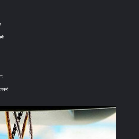
ग
िमी
ाद
एस्क्रो