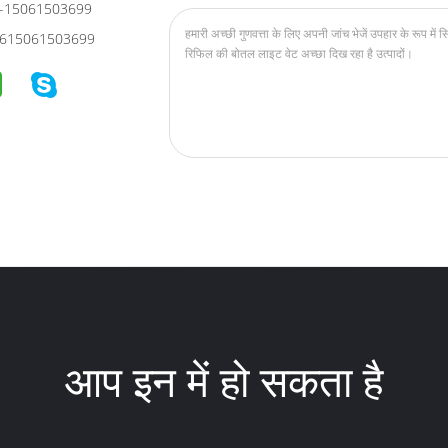
-15061503699
615061503699
आप इन में हो सकता है