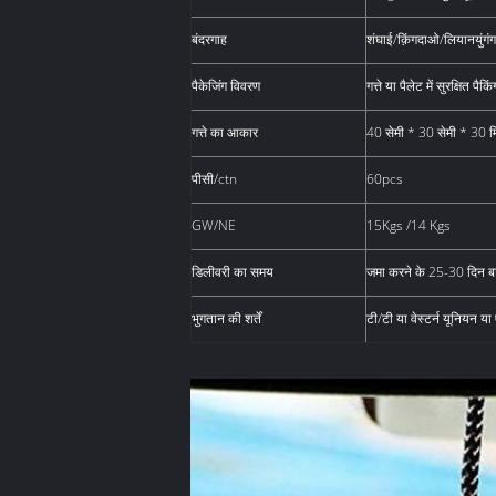
बंदरगाह
शंघाई/क़िंगदाओ/लियानयुंगंग
पैकेजिंग विवरण
गत्ते या पैलेट में सुरक्षित पैकिं
गत्ते का आकार
40 सेमी * 30 सेमी * 30 म
पीसी/ctn
60pcs
GW/NE
15Kgs /14 Kgs
डिलीवरी का समय
जमा करने के 25-30 दिन ब
भुगतान की शर्तें
टी/टी या वेस्टर्न यूनियन या 