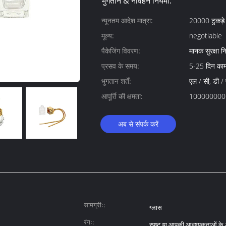
भुगतान & नौवहन नियमों:
न्यूनतम आदेश मात्रा:
20000 टुकड़े
मूल्य:
negotiable
पैकेजिंग विवरण:
मानक सुरक्षा निर
प्रसव के समय:
5-25 दिन का
भुगतान शर्तें:
एल / सी, डी / ए
आपूर्ति की क्षमता:
100000000 /
अब से संपर्क करें
सामग्रीः:
ग्लास
रंगः:
स्पष्ट या आपकी आवश्यकताओं के