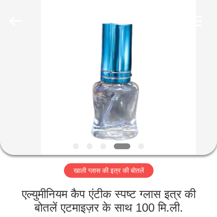
Industry
Co.,
Ltd.
All
Rights
Reserved.
Developed
by
घर
ECER
उत्पादों
वीडियो
वीआर
शो
खाली ग्लास की इत्र की बोतलें
हमारे
एल्युमीनियम कैप एंटीक स्पष्ट ग्लास इत्र की
बारे
बोतलें एटमाइज़र के साथ 100 मि.ली.