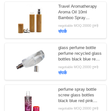
मामले
Travel Aromatherapy
Aroma Oil 10ml
Bamboo Spray
एक
Perfume Bottle With
negotiable MOQ:20000 टुकड़े
उद्धरण
Screw Spray Cap
संपर्क
का
अनुरोध
glass perfume bottle
करें
perfume recycled glass
bottles black blue red
pink green cap plastic
negotiable MOQ:20000 टुकड़े
साइटमैप
and metal
संपर्क
PRIVACY
perfume spray bottle
POLICY
screw glass bottles
black blue red pink
green cap plastic and
negotiable MOQ:20000 टुकड़े