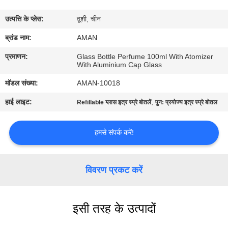
में
उत्पत्ति के प्लेस:
वूशी, चीन
कारखाना
ब्रांड नाम:
AMAN
दौरा
प्रमाणन:
Glass Bottle Perfume 100ml With Atomizer
With Aluminium Cap Glass
मॉडल संख्या:
AMAN-10018
गुणवत्ता
हाई लाइट:
,
Refillable ग्लास इत्र स्प्रे बोतलें
पुन: प्रयोज्य इत्र स्प्रे बोतल
नियंत्रण
हमसे संपर्क करें!
हमसे
संपर्क
विवरण प्रकट करें
करें
समाचार
इसी तरह के उत्पादों