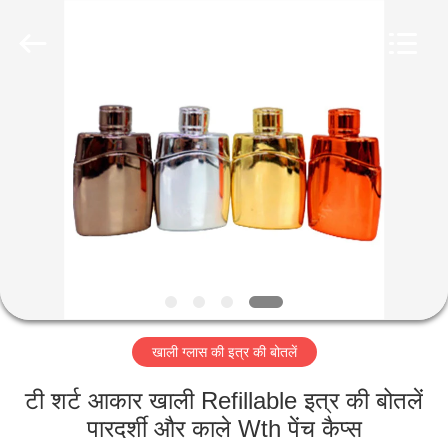
Industry
Co.,
Ltd.
All
Rights
Reserved.
Developed
by
घर
ECER
उत्पादों
वीडियो
वीआर
शो
खाली ग्लास की इत्र की बोतलें
हमारे
टी शर्ट आकार खाली Refillable इत्र की बोतलें
बारे
पारदर्शी और काले Wth पेंच कैप्स