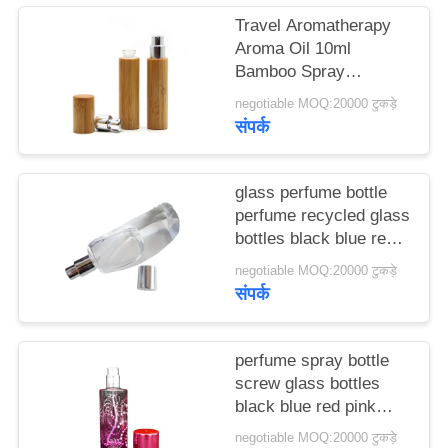
मामले
Travel Aromatherapy
Aroma Oil 10ml
Bamboo Spray
एक
Perfume Bottle With
negotiable MOQ:20000 टुकड़े
उद्धरण
Screw Spray Cap
संपर्क
का
अनुरोध
glass perfume bottle
करें
perfume recycled glass
bottles black blue red
pink green cap plastic
negotiable MOQ:20000 टुकड़े
साइटमैप
and metal
संपर्क
PRIVACY
perfume spray bottle
POLICY
screw glass bottles
black blue red pink
green cap plastic and
negotiable MOQ:20000 टुकड़े