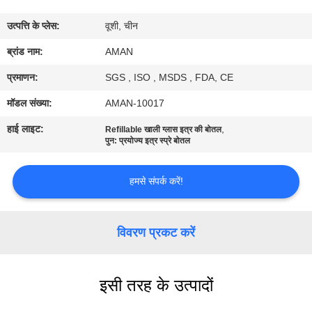
में
उत्पत्ति के प्लेस:
वूशी, चीन
कारखाना
ब्रांड नाम:
AMAN
दौरा
प्रमाणन:
SGS , ISO , MSDS , FDA, CE
मॉडल संख्या:
AMAN-10017
गुणवत्ता
हाई लाइट:
,
Refillable खाली ग्लास इत्र की बोतल
नियंत्रण
पुन: प्रयोज्य इत्र स्प्रे बोतल
हमसे संपर्क करें!
हमसे
संपर्क
विवरण प्रकट करें
करें
समाचार
इसी तरह के उत्पादों