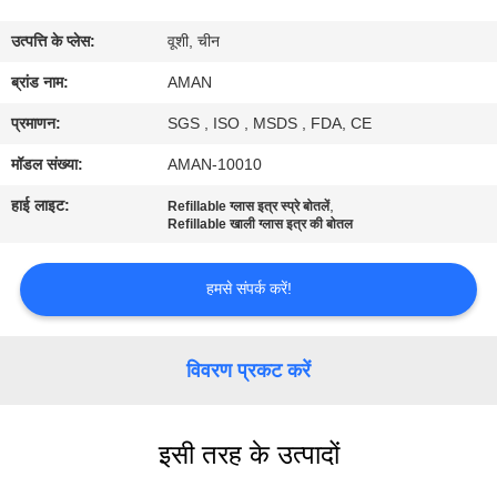
में
उत्पत्ति के प्लेस:
वूशी, चीन
कारखाना
ब्रांड नाम:
AMAN
दौरा
प्रमाणन:
SGS , ISO , MSDS , FDA, CE
मॉडल संख्या:
AMAN-10010
गुणवत्ता
हाई लाइट:
,
Refillable ग्लास इत्र स्प्रे बोतलें
नियंत्रण
Refillable खाली ग्लास इत्र की बोतल
हमसे संपर्क करें!
हमसे
संपर्क
विवरण प्रकट करें
करें
समाचार
इसी तरह के उत्पादों