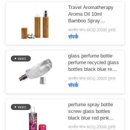
मामले
Travel Aromatherapy
Aroma Oil 10ml
Bamboo Spray
एक
Perfume Bottle With
बातचीत योग्य MOQ:20000 टुकड़े
उद्धरण
Screw Spray Cap
संपर्क
का
अनुरोध
glass perfume bottle
करें
perfume recycled glass
bottles black blue red
pink green cap plastic
बातचीत योग्य MOQ:20000 टुकड़े
साइटमैप
and metal
संपर्क
PRIVACY
perfume spray bottle
POLICY
screw glass bottles
black blue red pink
green cap plastic and
बातचीत योग्य MOQ:20000 टुकड़े