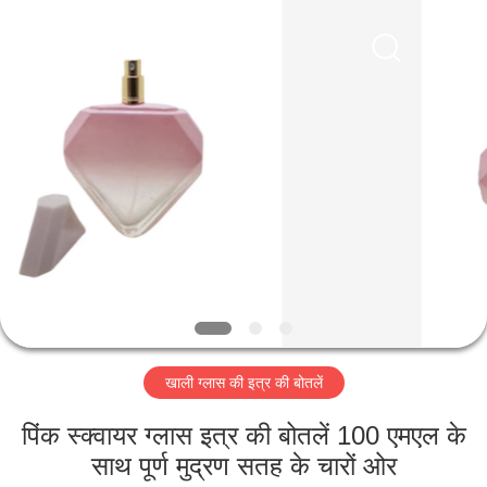
Industry
Co.,
Ltd.
All
Rights
Reserved.
Developed
by
घर
ECER
उत्पादों
वीडियो
वीआर
शो
खाली ग्लास की इत्र की बोतलें
हमारे
पिंक स्क्वायर ग्लास इत्र की बोतलें 100 एमएल के
बारे
साथ पूर्ण मुद्रण सतह के चारों ओर