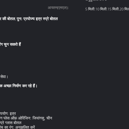
आयतन(एमएल):
5 मिली.10 मिली.15 मिली.20 मि
्र की बोतल
पुन: प्रयोज्य इत्र स्प्रे बोतल
,
ग चुन सकते हैं
म सेवा।
 अच्छा निर्माण कर रहे हैं।
उपयोग: इत्र
ंटिंग प्लेस ऑफ़ ओरिजिन: जियांगसु, चीन
रे ग्लास बोतल
ंच का रंग: अनुकूलित करें