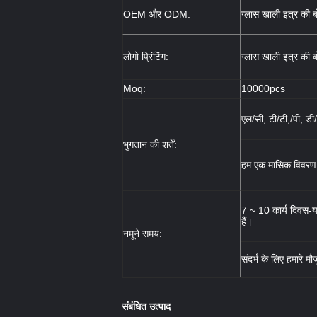
OEM और ODM:
ग्लास खाली इत्र की 
लोगो प्रिंटिंग:
ग्लास खाली इत्र की 
Moq:
10000pcs
एल/सी, टी/टी,/पी, डी/ए
भुगतान की शर्तें:
हम एक मासिक विवरण भ
7 ~ 10 कार्य दिवस-
हैं।
नमूने समय:
संदर्भ के लिए हमारे म
संबंधित उत्पाद