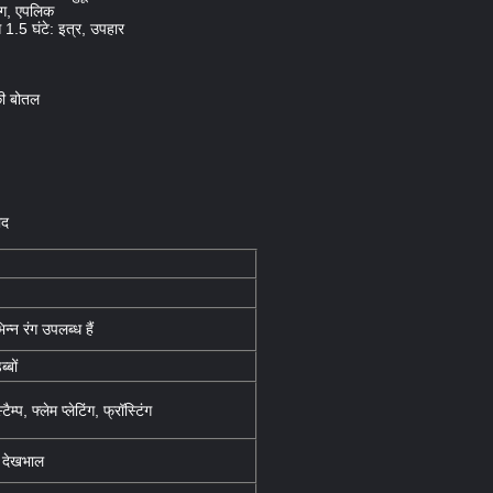
पिंग, एपलिक
े 1.5 घंटे: इत्र, उपहार
की बोतल
ाद
न्न रंग उपलब्ध हैं
्बों
टैम्प, फ्लेम प्लेटिंग, फ्रॉस्टिंग
त देखभाल