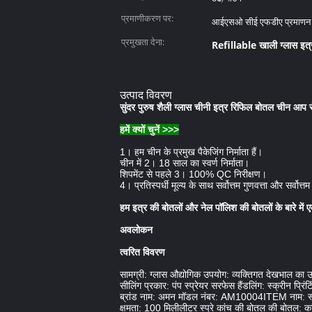
प्रमाणीकरण पर:
आईएसओ सीई एफडीए प्रमाणन
प्रमुखता देना:
Refillable खाली ग्लास इत
उत्पाद विवरण
सुंदर पुरुष शैली ग्लास चीनी इत्र रिफिल बोतल चीन आप रं
हमें क्यों चुनें >>>
1। हम चीन के प्रमुख पैकेजिंग निर्माता हैं।
चीन में 2। 18 साल का स्वर्ण निर्माता।
शिपमेंट से पहले 3। 100% QC निरीक्षण।
4। प्रतिस्पर्धी मूल्य के साथ सर्वोत्तम गुणवत्ता और सर्वोत्त
हम इत्र की बोतलों और नेल पॉलिश की बोतलों के बारे में एक
अवलोकन
त्वरित विवरण
सामग्री: ग्लास औद्योगिक उपयोग: व्यक्तिगत देखभाल का 
सीलिंग प्रकार: पंप स्प्रेयर सरफेस हैंडलिंग: स्क्रीन प्रि
ब्रांड नाम: अमन मॉडल नंबर: AM10004ITEM नाम: स्प्
क्षमता: 100 मिलीलीटर स्प्रे कांच की बोतल की बोतल: का