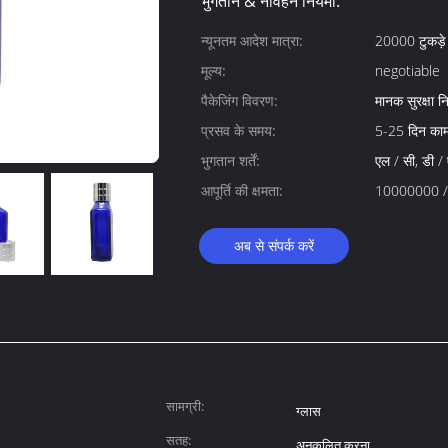
भुगतान & नौवहन नियमों:
न्यूनतम आदेश मात्रा:
20000 टुकड़े
मूल्य:
negotiable
पैकेजिंग विवरण:
मानक सुरक्षा निर
प्रसव के समय:
5-25 दिन का
भुगतान शर्तें:
एल / सी, डी / ए
आपूर्ति की क्षमता:
10000000 / 
अब से संपर्क करें
सामग्री:
ग्लास
सतह:
अनुकूलित करना