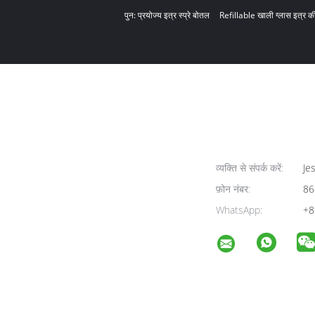
पुन: प्रयोज्य इत्र स्प्रे बोतल
Refillable खाली ग्लास इत्र क
व्यक्ति से संपर्क करें:
Jes
फ़ोन नंबर:
86
WhatsApp:
+8