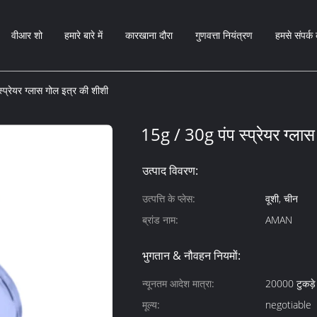
वीआर शो
हमारे बारे में
कारखाना दौरा
गुणवत्ता नियंत्रण
हमसे संपर्क 
्प्रेयर ग्लास गोल इत्र की शीशी
15g / 30g पंप स्प्रेयर ग्ला
उत्पाद विवरण:
उत्पत्ति के प्लेस:
वूशी, चीन
ब्रांड नाम:
AMAN
भुगतान & नौवहन नियमों:
न्यूनतम आदेश मात्रा:
20000 टुकड़े
मूल्य:
negotiable