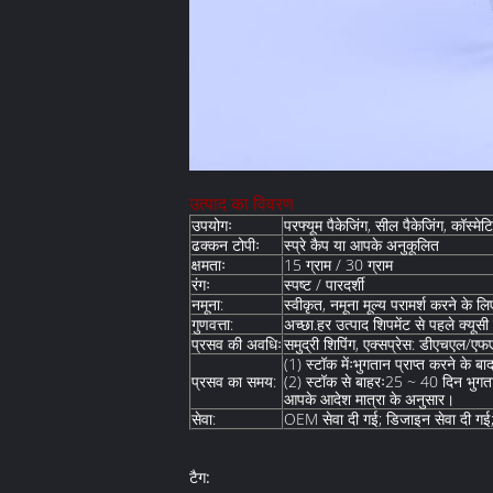
उत्पाद का विवरण
उपयोगः
परफ्यूम पैकेजिंग, सील पैकेजिंग, कॉस्म
ढक्कन टोपीः
स्प्रे कैप या आपके अनुकूलित
क्षमताः
15 ग्राम / 30 ग्राम
रंगः
स्पष्ट / पारदर्शी
नमूना:
स्वीकृत, नमूना मूल्य परामर्श करने के 
गुणवत्ता:
अच्छा.हर उत्पाद शिपमेंट से पहले क्यूसी
प्रसव की अवधिः
समुद्री शिपिंग, एक्सप्रेस: डीएचएल/ए
(1) स्टॉक मेंःभुगतान प्राप्त करने के 
प्रसव का समय:
(2) स्टॉक से बाहरः25 ~ 40 दिन भुगता
आपके आदेश मात्रा के अनुसार।
सेवा:
OEM सेवा दी गई; डिजाइन सेवा दी गई; कस्ट
टैग: