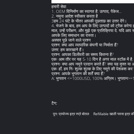
हमारी सेवा
1. OEM विनिर्माण का स्वागत है: उत्पाद, पैकेज...
2. नमूना आदेश स्वीकार करता है
3हम 24 घंटे के भीतर आपकी पूछताछ का उत्तर देंगे।
4. भेजने के बाद, हम आप के लिए उत्पादों को ट्रैक करेगा 
माल, उन्हें परीक्षण, और मुझे एक प्रतिक्रिया दे. यदि आप समस
आपके लिए समाधान का रास्ता।
अक्सर पूछे जाने वाले प्रश्न
प्रश्न: क्या आप व्यापारिक कंपनी या निर्माता हैं?
उत्तर: हम कारखाने हैं।
प्रश्न: आपका डिलीवरी का समय कितना है?
एकः आम तौर पर यह 5-10 दिन है अगर माल स्टॉक में है. य
प्रश्नः क्या आप नमूने प्रदान करते हैं? क्या यह मुफ्त या 
एकः हाँ, हम निः शुल्क शुल्क के लिए नमूने की पेशकश कर
प्रश्न: आपके भुगतान की शर्तें क्या हैं?
A: भुगतान <=1000USD, 100% अग्रिम। भुगतान>=100
टैग:
पुन: प्रयोज्य इत्र स्प्रे बोतल
Refillable खाली ग्लास इत्र क