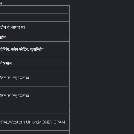
िन
ैनटोन के आधार पर
ार्टन
टैम्पिंग, फ्लेम प्लेटिंग, फ्रॉस्टिंग
त देखभाल
बोतल के लिए उपलब्ध
बोतल के लिए उपलब्ध
PAYPAL,Western Union,MONEY GRAM