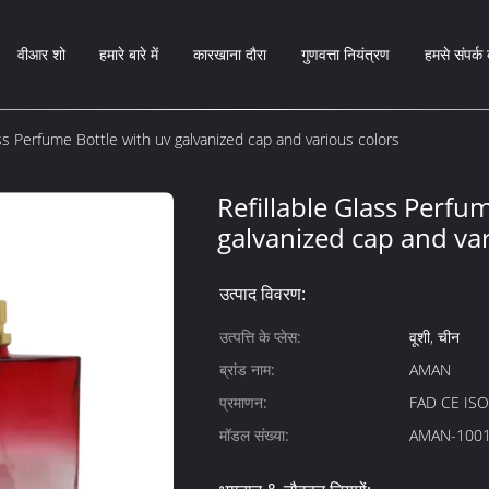
वीआर शो
हमारे बारे में
कारखाना दौरा
गुणवत्ता नियंत्रण
हमसे संपर्क 
ass Perfume Bottle with uv galvanized cap and various colors
Refillable Glass Perfu
galvanized cap and var
उत्पाद विवरण:
उत्पत्ति के प्लेस:
वूशी, चीन
ब्रांड नाम:
AMAN
प्रमाणन:
FAD CE IS
मॉडल संख्या:
AMAN-100