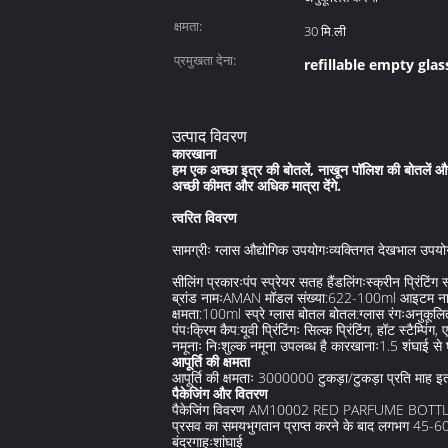
क्षमता:
30 मि.ली
प्रमुखता देना:
refillable empty gla
उत्पाद विवरण
कारखाना
हम एक अच्छा इत्र की बोतलें, नाखून पॉलिश की बोतलें औ
अच्छी कीमत और अधिक मात्रा देंगे.
त्वरित विवरण
सामग्रीः ग्लास औद्योगिक उपयोगःव्यक्तिगत देखभाल उपयो
सीलिंग प्रकारःपंप स्प्रेयर सतह हैंडलिंगःस्क्रीन प्रिंटिंग
ब्रांड नामःAMAN मॉडल संख्या:622-100ml आइटम नामःस
क्षमता:100ml स्प्रे ग्लास बोतल बोतल:ग्लास रंगःअनुकूलि
पंपःक्रिम कैप:यूवी प्रिंटिंगः सिल्क प्रिंटिंग, हॉट स्टैम्पिंग,
नमूनाः निःशुल्क नमूना उपलब्ध है कारखानाः1.5 शंघाई से 
आपूर्ति की क्षमता
आपूर्ति की क्षमताः 3000000 टुकड़ा/टुकड़ा प्रति माह इ
पैकेजिंग और वितरण
पैकेजिंग विवरण AM10002 RED PARFUME BOTT
प्रसव का समयभुगतान प्राप्त करने के बाद लगभग 45-6
बंदरगाहःशांघाई