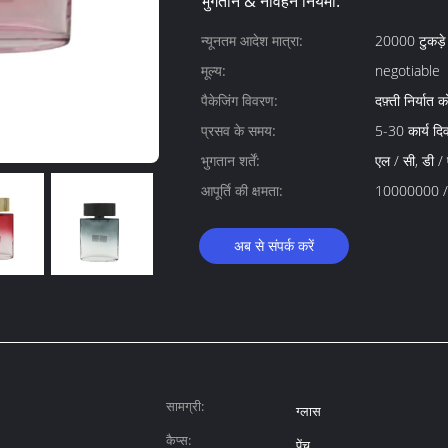
भुगतान & नौवहन नियमों:
न्यूनतम आदेश मात्रा:
20000 टुकड़े
मूल्य:
negotiable
पैकेजिंग विवरण:
दफ़्ती निर्यात क
प्रसव के समय:
5-30 कार्य दि
भुगतान शर्तें:
एल / सी, डी / ए
आपूर्ति की क्षमता:
10000000 / 
अब से संपर्क करें
सामग्री:
ग्लास
कैप्स:
पेंच