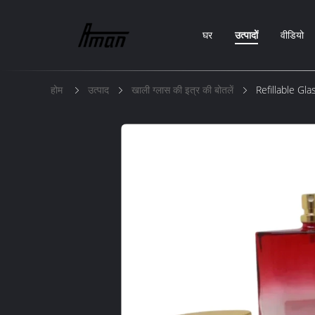
घर
उत्पादों
वीडियो
होम
उत्पाद
खाली ग्लास की इत्र की बोतलें
Refillable Gl