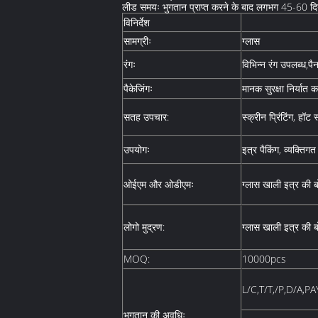
लीड समयः भुगतान प्राप्त करने के बाद लगभग 45-60 द
विनिर्देश
सामग्रीः
ग्लास
रंगः
विभिन्न रंग उपलब्ध,प
पैकेजिंगः
मानक सुरक्षा निर्यात क
सतह उपचार:
स्क्रीन प्रिंटिंग, हॉट स्
उपयोगः
इत्र पैकिंग, व्यक्तिग
ओईएम और ओडीएमः
ग्लास खाली इत्र की 
लोगो मुद्रण:
ग्लास खाली इत्र की 
MOQ:
10000pcs
L/C,T/T,/P,D/A,
भुगतान की अवधिः