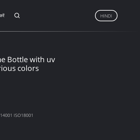
करें
HINDI
me Bottle with uv
ious colors
O14001 ISO18001
1