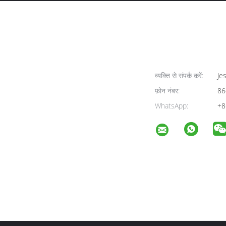
व्यक्ति से संपर्क करें:
Jes
फ़ोन नंबर:
86
WhatsApp:
+8