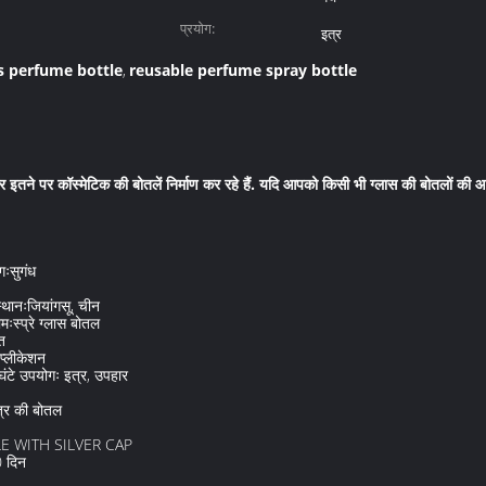
प्रयोग:
इत्र
ss perfume bottle
reusable perfume spray bottle
,
र इतने पर कॉस्मेटिक की बोतलें निर्माण कर रहे हैं. यदि आपको किसी भी ग्लास की बोतलों की
गःसुगंध
 स्थानःजियांगसू, चीन
्प्रे ग्लास बोतल
त
 एप्लीकेशन
घंटे उपयोगः इत्र, उपहार
त्र की बोतल
LE WITH SILVER CAP
0 दिन