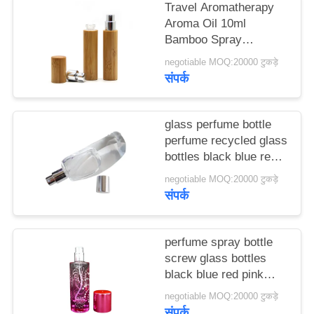
Travel Aromatherapy
मामले
Aroma Oil 10ml
Bamboo Spray
एक
Perfume Bottle With
negotiable MOQ:20000 टुकड़े
Screw Spray Cap
संपर्क
उद्धरण
का
glass perfume bottle
अनुरोध
perfume recycled glass
करें
bottles black blue red
pink green cap plastic
negotiable MOQ:20000 टुकड़े
and metal
संपर्क
साइटमैप
PRIVACY
perfume spray bottle
screw glass bottles
POLICY
black blue red pink
green cap plastic and
negotiable MOQ:20000 टुकड़े
metal
संपर्क