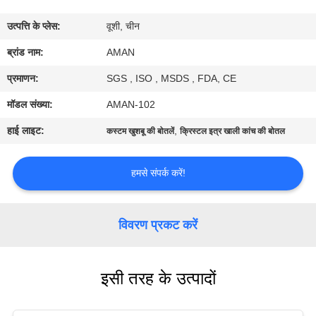
में
उत्पत्ति के प्लेस:
वूशी, चीन
कारखाना
ब्रांड नाम:
AMAN
दौरा
प्रमाणन:
SGS , ISO , MSDS , FDA, CE
मॉडल संख्या:
AMAN-102
गुणवत्ता
हाई लाइट:
,
कस्टम खुशबू की बोतलें
क्रिस्टल इत्र खाली कांच की बोतल
नियंत्रण
हमसे संपर्क करें!
हमसे
संपर्क
विवरण प्रकट करें
करें
इसी तरह के उत्पादों
समाचार