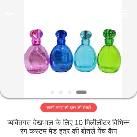
Industry
Co.,
Ltd.
All
Rights
Reserved.
Developed
by
घर
ECER
उत्पादों
वीडियो
वीआर
शो
खाली ग्लास की इत्र की बोतलें
हमारे
व्यक्तिगत देखभाल के लिए 10 मिलीलीटर विभिन्न
बारे
रंग कस्टम मेड इत्र की बोतलें पेंच कैप