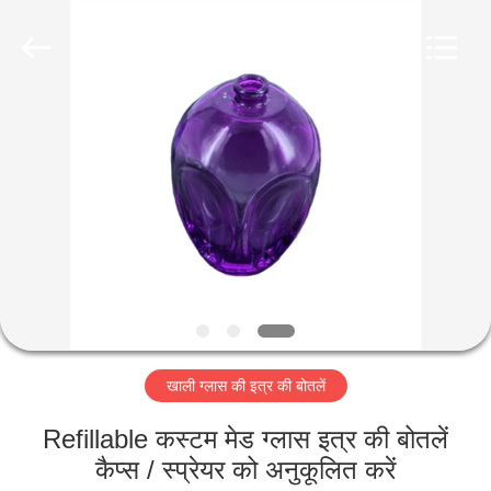
Industry
Co.,
Ltd.
All
Rights
Reserved.
Developed
by
घर
ECER
उत्पादों
वीडियो
वीआर
शो
खाली ग्लास की इत्र की बोतलें
हमारे
Refillable कस्टम मेड ग्लास इत्र की बोतलें
बारे
कैप्स / स्प्रेयर को अनुकूलित करें