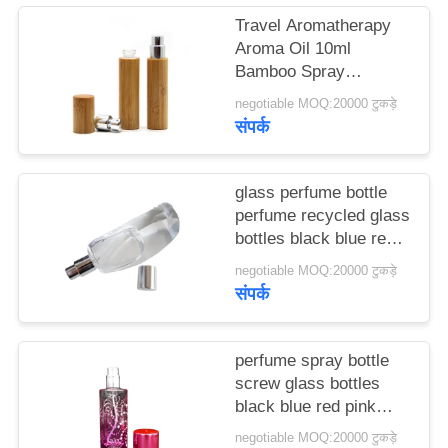
मामले
Travel Aromatherapy
Aroma Oil 10ml
Bamboo Spray
एक
Perfume Bottle With
negotiable MOQ:20000 टुकड़े
उद्धरण
Screw Spray Cap
संपर्क
का
अनुरोध
glass perfume bottle
करें
perfume recycled glass
bottles black blue red
pink green cap plastic
negotiable MOQ:20000 टुकड़े
साइटमैप
and metal
संपर्क
PRIVACY
perfume spray bottle
POLICY
screw glass bottles
black blue red pink
green cap plastic and
negotiable MOQ:20000 टुकड़े