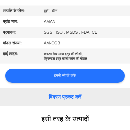
में
उत्पत्ति के प्लेस:
वूशी, चीन
कारखाना
ब्रांड नाम:
AMAN
दौरा
प्रमाणन:
SGS , ISO , MSDS , FDA, CE
मॉडल संख्या:
AM-CGB
गुणवत्ता
हाई लाइट:
,
कस्टम मेड ग्लास इत्र की शीशी
नियंत्रण
क्रिस्टल इत्र खाली कांच की बोतल
हमसे संपर्क करें!
हमसे
संपर्क
विवरण प्रकट करें
करें
समाचार
इसी तरह के उत्पादों