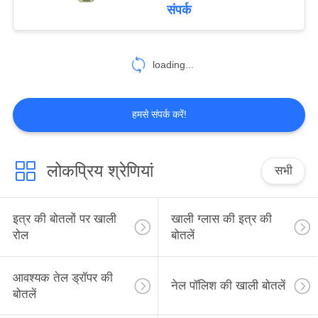
में
संपर्क
कारखाना
loading...
दौरा
हमसे संपर्क करें!
गुणवत्ता
नियंत्रण
लोकप्रिय श्रेणियां
सभी
हमसे
संपर्क
इत्र की बोतलों पर खाली
खाली ग्लास की इत्र की
रोल
बोतलें
करें
आवश्यक तेल ड्रॉपर की
समाचार
नेल पॉलिश की खाली बोतलें
बोतलें