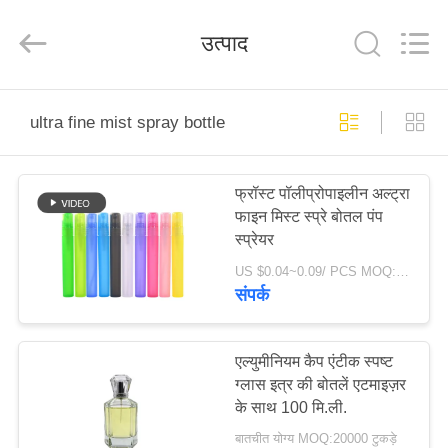
Co.,
Ltd.
All
उत्पाद
Rights
Reserved.
Developed
by
ECER
घर
ultra fine mist spray bottle
उत्पादों
फ्रॉस्ट पॉलीप्रोपाइलीन अल्ट्रा
फाइन मिस्ट स्प्रे बोतल पंप
वीडियो
स्प्रेयर
US $0.04~0.09/ PCS MOQ:10000 पीसी
वीआर
संपर्क
शो
एल्युमीनियम कैप एंटीक स्पष्ट
ग्लास इत्र की बोतलें एटमाइज़र
हमारे
के साथ 100 मि.ली.
बारे
बातचीत योग्य MOQ:20000 टुकड़े