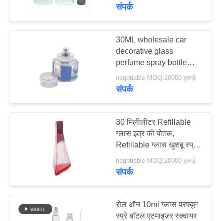
में
संपर्क
कारखाना
30ML wholesale car
decorative glass
दौरा
perfume spray bottle
cosmetics packaging
negotiable MOQ:20000 टुकड़े
गुणवत्ता
संपर्क
नियंत्रण
30 मिलीलीटर Refillable
हमसे
ग्लास इत्र की बोतल,
Refillable ग्लास खुशबू स्प्रे
संपर्क
की बोतलें
negotiable MOQ:20000 टुकड़े
करें
संपर्क
समाचार
रोल ऑन 10ml ग्लास परफ्यूम
स्प्रे बॉटल एटमाइज़र स्क्वायर