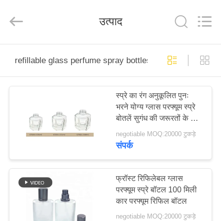
Co.,
Ltd.
All
उत्पाद
Rights
Reserved.
Developed
by
ECER
घर
refillable glass perfume spray bottles
उत्पादों
स्प्रे का रंग अनुकूलित पुनः
भरने योग्य ग्लास परफ्यूम स्प्रे
वीडियो
बोतलें सुगंध की जरूरतों के लिए
टिकाऊ समाधान
negotiable MOQ:20000 टुकड़े
वीआर
संपर्क
शो
फ्रॉस्ट रिफिलेबल ग्लास
परफ्यूम स्प्रे बॉटल 100 मिली
हमारे
कार परफ्यूम रिफिल बॉटल
बारे
negotiable MOQ:20000 टुकड़े