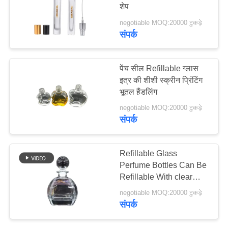
शेप
मामले
negotiable MOQ:20000 टुकड़े
संपर्क
एक
उद्धरण
पेंच सील Refillable ग्लास
का
इत्र की शीशी स्क्रीन प्रिंटिंग
भूतल हैंडलिंग
अनुरोध
negotiable MOQ:20000 टुकड़े
करें
संपर्क
साइटमैप
Refillable Glass
Perfume Bottles Can Be
PRIVACY
Refillable With clear
color 30ml 50ml and so
POLICY
negotiable MOQ:20000 टुकड़े
on
संपर्क