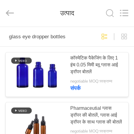
Co.,
Ltd.
All
उत्पाद
Rights
Reserved.
Developed
by
ECER
घर
glass eye dropper bottles
उत्पादों
कॉस्मेटिक पैकेजिंग के लिए 1
इंच 0.05 मिमी ब्लू ग्लास आई
वीडियो
ड्रॉपर बोतलें
negotiable MOQ:परक्राम्य
वीआर
संपर्क
शो
Pharmaceutial ग्लास
ड्रॉपर की बोतलें, ग्लास आई
हमारे
ड्रॉपर के साथ ग्लास की बोतलें
बारे
negotiable MOQ:परक्राम्य