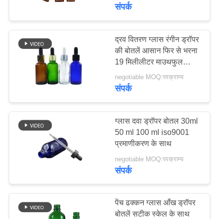
में
संपर्क
कारखाना
द्रव वितरण ग्लास रंगीन ड्रॉपर
की बोतलें आसान फिर से भरना
दौरा
19 मिलीलीटर माउथफुल
वॉल्यूम
negotiable MOQ:परक्राम्य
गुणवत्ता
संपर्क
नियंत्रण
ग्लास दवा ड्रॉपर बोतल 30ml
हमसे
50 ml 100 ml iso9001
प्रमाणीकरण के साथ
संपर्क
negotiable MOQ:परक्राम्य
करें
संपर्क
समाचार
पेंच ढक्कन ग्लास आँख ड्रॉपर
बोतलें सटीक स्केल के साथ