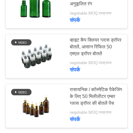
अनुकूलित रंग
मामले
negotiable MOQ:परक्राम्य
संपर्क
एक
उद्धरण
व्हाइट कैप क्लियर ग्लास ड्रॉपर
का
बोतलें, आसान रिफिल 50
एमएल ड्रॉपर बोतलें
अनुरोध
negotiable MOQ:परक्राम्य
करें
संपर्क
साइटमैप
रासायनिक / कॉस्मेटिक पैकेजिंग
के लिए 50 मिलीलीटर एम्बर
PRIVACY
ग्लास ड्रॉपर की बोतलें पेंच
POLICY
negotiable MOQ:परक्राम्य
संपर्क