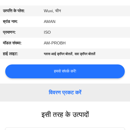
में
उत्पत्ति के प्लेस:
Wuxi, चीन
कारखाना
ब्रांड नाम:
AMAN
दौरा
प्रमाणन:
ISO
मॉडल संख्या:
AM-PROBH
गुणवत्ता
हाई लाइट:
,
ग्लास आई ड्रॉपर बोतलें
दवा ड्रॉपर बोतलें
नियंत्रण
हमसे संपर्क करें!
हमसे
संपर्क
विवरण प्रकट करें
करें
इसी तरह के उत्पादों
समाचार