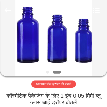
Industry
Co.,
Ltd.
All
Rights
Reserved.
Developed
by
घर
ECER
उत्पादों
वीडियो
वीआर
शो
आवश्यक तेल ड्रॉपर की बोतलें
हमारे
कॉस्मेटिक पैकेजिंग के लिए 1 इंच 0.05 मिमी ब्लू
बारे
ग्लास आई ड्रॉपर बोतलें