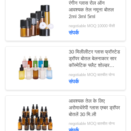
रंगीन ग्लास रोल ऑन
मामले
आवश्यक तेल नमूना बोतल
2ml 3ml 5ml
एक
negotiable MOQ:10000 पीसी
संपर्क
उद्धरण
का
30 मिलीलीटर ग्लास फ्रॉस्टेड
अनुरोध
ड्रॉपर बोतल बेलनाकार सार
करें
कॉस्मेटिक फ्लैट शोल्डर
आवश्यक तेल
negotiable MOQ:बातचीत योग्य
संपर्क
साइटमैप
PRIVACY
आवश्यक तेल के लिए
अरोमाथेरेपी ग्लास एम्बर ड्रॉपर
POLICY
बोतलें 30 मि.ली
negotiable MOQ:बातचीत योग्य
संपर्क