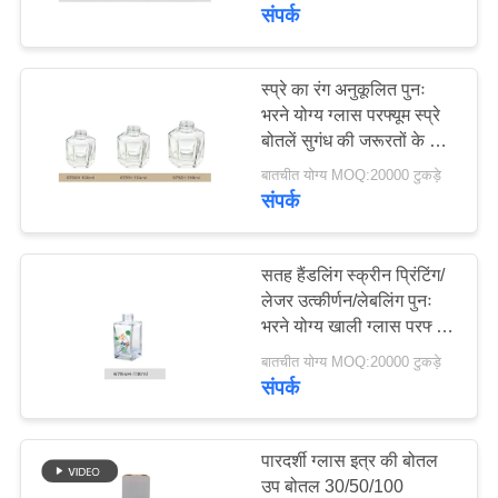
में
संपर्क
कारखाना
स्प्रे का रंग अनुकूलित पुनः
84
भरने योग्य ग्लास परफ्यूम स्प्रे
दौरा
आवश्यक तेल ड्रॉपर की
बोतलें सुगंध की जरूरतों के लिए
टिकाऊ समाधान
बोतलें
बातचीत योग्य MOQ:20000 टुकड़े
गुणवत्ता
संपर्क
नियंत्रण
सतह हैंडलिंग स्क्रीन प्रिंटिंग/
हमसे
लेजर उत्कीर्णन/लेबलिंग पुनः
भरने योग्य खाली ग्लास परफ्यूम
36
संपर्क
की बोतलें
बातचीत योग्य MOQ:20000 टुकड़े
नेल पॉलिश की खाली
करें
संपर्क
बोतलें
समाचार
पारदर्शी ग्लास इत्र की बोतल
उप बोतल 30/50/100