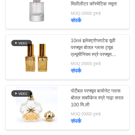
मिलीलीटर कॉस्मेटिक नमूना
मामले
MOQ:20000 टुकड़े
संपर्क
76
एक
उद्धरण
खाली स्किनकेयर बोतलें
10ml इलेक्ट्रोप्लाटेड यूवी
का
परफ्यूम बोतल ग्लास ट्यूब
एल्यूमीनियम स्प्रे परफ्यूम
अनुरोध
वितरण बोतल
MOQ:20000 टुकड़े
करें
संपर्क
साइटमैप
10
पोर्टेबल परफ्यूम बायोनेट ग्लास
बोतल सबपैकेज स्प्रे गाढ़ा सरल
खाली लिपस्टिक कंटेनर
PRIVACY
100 मि.ली
POLICY
MOQ:20000 टुकड़े
संपर्क