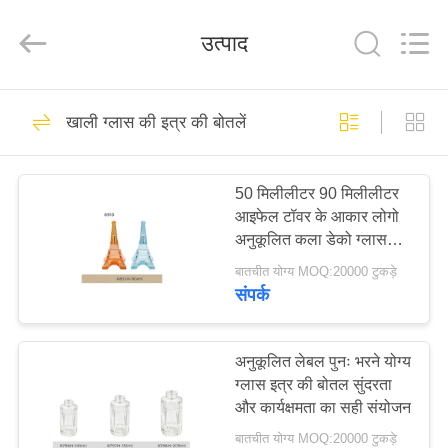
Industry
Co.,
Ltd.
उत्पाद
All
Rights
Reserved.
Developed
by
घर
122
ECER
खाली ग्लास की इत्र की बोतलें
इत्र की बोतलों पर खाली
उत्पादों
रोल
50 मिलीलीटर 90 मिलीलीटर
आइफेल टॉवर के आकार लोगो
वीडियो
अनुकूलित कला डेको ग्लास
इत्र की बोतलें
बातचीत योग्य MOQ:20000 टुकड़े
वीआर
संपर्क
168
शो
खाली ग्लास की इत्र की
अनुकूलित लेबल पुनः भरने योग्य
ग्लास इत्र की बोतल सुंदरता
हमारे
बोतलें
और कार्यक्षमता का सही संयोजन
बारे
बातचीत योग्य MOQ:20000 टुकड़े