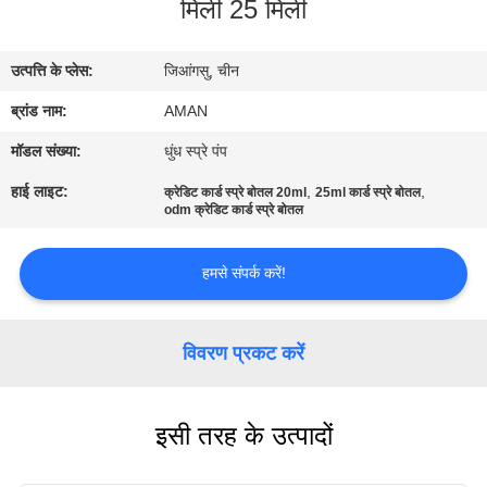
मिली 25 मिली
में
उत्पत्ति के प्लेस:
जिआंगसु, चीन
कारखाना
ब्रांड नाम:
AMAN
दौरा
मॉडल संख्या:
धुंध स्प्रे पंप
गुणवत्ता
हाई लाइट:
,
,
क्रेडिट कार्ड स्प्रे बोतल 20ml
25ml कार्ड स्प्रे बोतल
odm क्रेडिट कार्ड स्प्रे बोतल
नियंत्रण
हमसे संपर्क करें!
हमसे
संपर्क
विवरण प्रकट करें
करें
इसी तरह के उत्पादों
समाचार