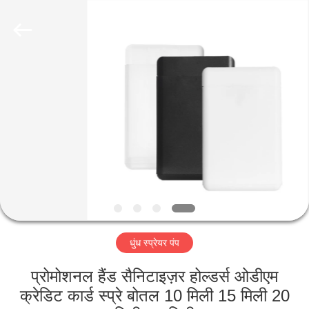
Industry
Co.,
Ltd.
All
Rights
Reserved.
Developed
by
घर
ECER
उत्पादों
वीडियो
वीआर
शो
धुंध स्प्रेयर पंप
हमारे
प्रोमोशनल हैंड सैनिटाइज़र होल्डर्स ओडीएम
बारे
क्रेडिट कार्ड स्प्रे बोतल 10 मिली 15 मिली 20