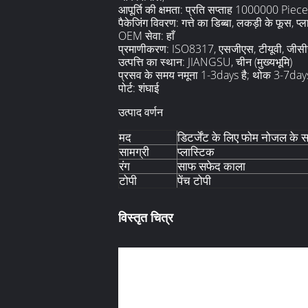
आपूर्ति की क्षमता: प्रति सप्ताह 1000000 Piec
पैकेजिंग विवरण: गत्ते का डिब्बा, लकड़ी के फूस, प
OEM सेवा:
हाँ
प्रमाणीकरण:
ISO8317, एसजीएस, टीयूवी, जीस
उत्पत्ति का स्थान:
JIANGSU, चीन (मुख्यभूमि)
प्रसव के समय नमूना 1-3days है; थोक 3-7da
पोर्ट: शंघाई
उत्पाद वर्णन
मद
डिटर्जेंट के लिए फोम नोजल के 
सामग्री
प्लास्टिक
रंग
साफ सफेद काला
टोपी
पेंच टोपी
विस्तृत चित्र