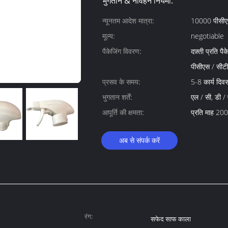
भुगतान & नौवहन नियमों:
न्यूनतम आदेश मात्रा:
10000 पीसी
मूल्य:
negotiable
पैकेजिंग विवरण:
दफ़्ती प्रति 
पीसीएस / सीट
प्रसव के समय:
5-8 कार्य दिव
भुगतान शर्तें:
एल / सी, डी / ए
आपूर्ति की क्षमता:
प्रति माह 20
अब से संपर्क करें
रंग:
सफेद साफ काला