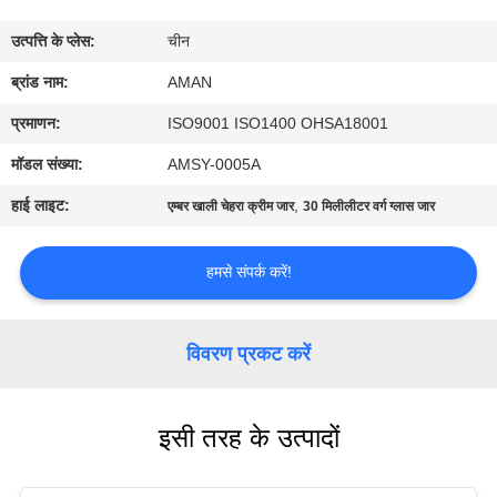
में
उत्पत्ति के प्लेस:
चीन
कारखाना
ब्रांड नाम:
AMAN
दौरा
प्रमाणन:
ISO9001 ISO1400 OHSA18001
मॉडल संख्या:
AMSY-0005A
गुणवत्ता
हाई लाइट:
,
एम्बर खाली चेहरा क्रीम जार
30 मिलीलीटर वर्ग ग्लास जार
नियंत्रण
हमसे संपर्क करें!
हमसे
संपर्क
विवरण प्रकट करें
करें
इसी तरह के उत्पादों
समाचार