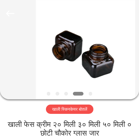
Co.,
Ltd.
All
Rights
Reserved.
Developed
by
ECER
घर
उत्पादों
वीडियो
वीआर
शो
खाली स्किनकेयर बोतलें
हमारे
खाली फेस क्रीम २० मिली ३० मिली ५० मिली ०
बारे
छोटी चौकोर ग्लास जार