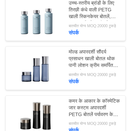
उच्च-स्तरीय ब्रांडों के लिए
मामले
तिरछी कंधे वाली PETG
खाली स्किनकेयर बोतलें,
एक
CMYK प्रिंटिंग और ट्रिपल
बातचीत योग्य MOQ:20000 टुकड़े
सील संरचना के साथ,
संपर्क
उद्धरण
20,000 MOQ
का
मोल्ड अपारदर्शी सौंदर्य
अनुरोध
प्रसाधन खाली बोतल थोक
करें
पानी लोशन क्रीम समर्पित
कमर बोतल 20 दांत
बातचीत योग्य MOQ:20000 टुकड़े
अनुकूलित
संपर्क
साइटमैप
PRIVACY
कमर के आकार के कॉस्मेटिक
जार कस्टम अपारदर्शी
POLICY
PETG बोतलें पर्यावरण के
अनुकूल क्रीम पैकेजिंग
बातचीत योग्य MOQ:20000 टुकड़े
संपर्क