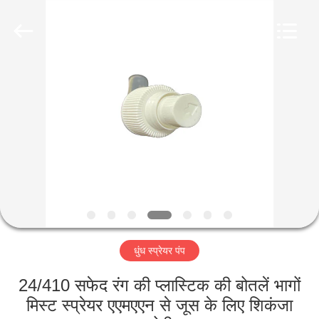
Industry
Co.,
Ltd.
All
Rights
Reserved.
Developed
by
घर
ECER
उत्पादों
वीडियो
वीआर
शो
धुंध स्प्रेयर पंप
हमारे
24/410 सफेद रंग की प्लास्टिक की बोतलें भागों
बारे
मिस्ट स्प्रेयर एएमएएन से जूस के लिए शिकंजा