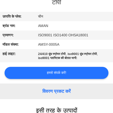
टोपी
में
उत्पत्ति के प्लेस:
चीन
कारखाना
ब्रांड नाम:
AMAN
दौरा
प्रमाणन:
ISO9001 ISO1400 OHSA18001
गुणवत्ता
मॉडल संख्या:
AMSY-0005A
नियंत्रण
हाई लाइट:
,
,
24/410 धुंध स्प्रेयर टोपी
iso9001 धुंध स्प्रेयर टोपी
iso9001 प्लास्टिक की बोतल भागों:
हमसे
हमसे संपर्क करें!
संपर्क
करें
विवरण प्रकट करें
समाचार
इसी तरह के उत्पादों