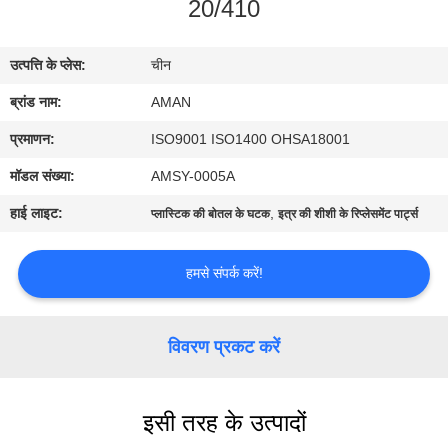
20/410
में
उत्पत्ति के प्लेस:
चीन
कारखाना
ब्रांड नाम:
AMAN
दौरा
प्रमाणन:
ISO9001 ISO1400 OHSA18001
गुणवत्ता
मॉडल संख्या:
AMSY-0005A
नियंत्रण
हाई लाइट:
,
प्लास्टिक की बोतल के घटक
इत्र की शीशी के रिप्लेसमेंट पार्ट्स
हमसे
हमसे संपर्क करें!
संपर्क
करें
विवरण प्रकट करें
समाचार
इसी तरह के उत्पादों