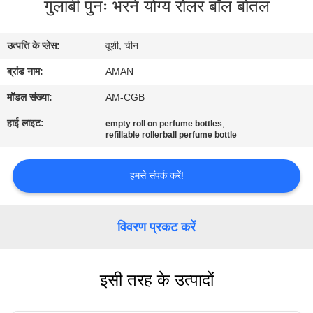
गुलाबी पुनः भरने योग्य रोलर बॉल बोतल
में
उत्पत्ति के प्लेस:
वूशी, चीन
कारखाना
ब्रांड नाम:
AMAN
दौरा
मॉडल संख्या:
AM-CGB
गुणवत्ता
हाई लाइट:
,
empty roll on perfume bottles
refillable rollerball perfume bottle
नियंत्रण
हमसे संपर्क करें!
हमसे
संपर्क
विवरण प्रकट करें
करें
इसी तरह के उत्पादों
समाचार