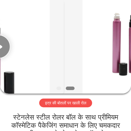
Co.,
Ltd.
All
Rights
Reserved.
Developed
by
ECER
घर
उत्पादों
वीडियो
वीआर
शो
इत्र की बोतलों पर खाली रोल
हमारे
स्टेनलेस स्टील रोलर बॉल के साथ प्रीमियम
बारे
कॉस्मेटिक पैकेजिंग समाधान के लिए चमकदार