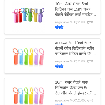
मामले
10ml रोलर बोतल 5ml
सिलिका जेल 15ml रोलर
बोतलें पोर्टेबल कॉर्ड माउंटेड
एक
पुन: प्रयोज्य रोलर बोतल
negotiable MOQ:20000 टुकड़े
सुरक्षात्मक सिलिकॉन कवर
उद्धरण
संपर्क
बोतल के लिए
का
अनुरोध
आवश्यक तेल 10ml रोलर
बोतलें रंगीन सिलिकॉन स्लीव
करें
प्रोटेक्टर रिफिल करने योग्य
परफ्यूम रोलर सिलिकॉन केस
negotiable MOQ:20000 टुकड़े
साइटमैप
संपर्क
PRIVACY
10ml रोलर बोतलें थोक
सिलिकॉन रोलर रत्न 5ml
POLICY
रोल ऑन बोतलें होल्डर स्लीव
आवश्यक तेल ले जाने का
negotiable MOQ:20000 टुकड़े
मामला यात्रा सुरक्षात्मक कवर