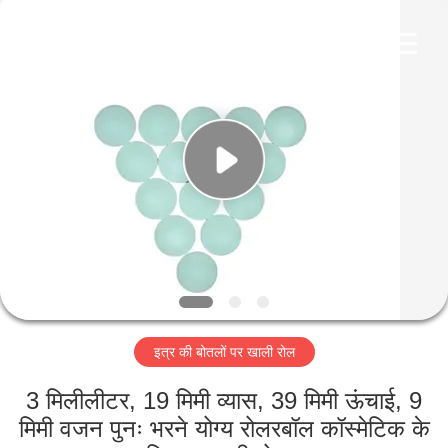
Co.,
Ltd.
All
Rights
Reserved.
Developed
by
ECER
घर
उत्पादों
वीडियो
वीआर
शो
इत्र की बोतलों पर खाली रोल
हमारे
3 मिलीलीटर, 19 मिमी व्यास, 39 मिमी ऊंचाई, 9
बारे
मिमी वजन पुनः भरने योग्य रोलरबॉल कॉस्मेटिक के