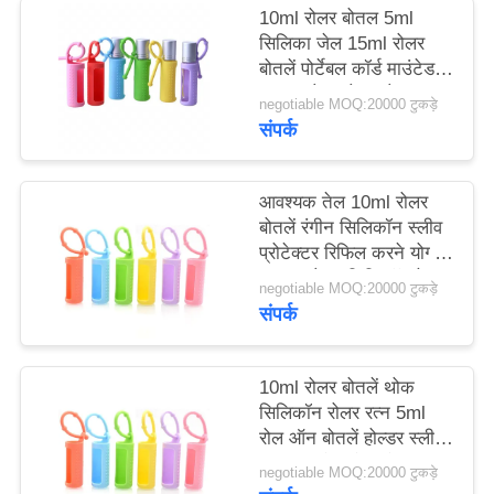
मामले
10ml रोलर बोतल 5ml
सिलिका जेल 15ml रोलर
बोतलें पोर्टेबल कॉर्ड माउंटेड
एक
पुन: प्रयोज्य रोलर बोतल
negotiable MOQ:20000 टुकड़े
सुरक्षात्मक सिलिकॉन कवर
उद्धरण
संपर्क
बोतल के लिए
का
अनुरोध
आवश्यक तेल 10ml रोलर
बोतलें रंगीन सिलिकॉन स्लीव
करें
प्रोटेक्टर रिफिल करने योग्य
परफ्यूम रोलर सिलिकॉन केस
negotiable MOQ:20000 टुकड़े
साइटमैप
संपर्क
PRIVACY
10ml रोलर बोतलें थोक
सिलिकॉन रोलर रत्न 5ml
POLICY
रोल ऑन बोतलें होल्डर स्लीव
आवश्यक तेल ले जाने का
negotiable MOQ:20000 टुकड़े
मामला यात्रा सुरक्षात्मक कवर