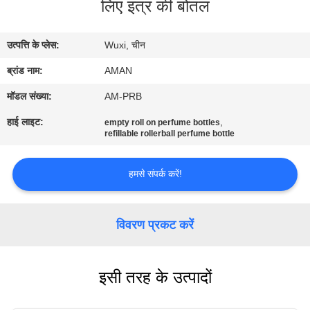
लिए इत्र की बोतल
में
उत्पत्ति के प्लेस:
Wuxi, चीन
कारखाना
ब्रांड नाम:
AMAN
दौरा
मॉडल संख्या:
AM-PRB
गुणवत्ता
हाई लाइट:
,
empty roll on perfume bottles
refillable rollerball perfume bottle
नियंत्रण
हमसे संपर्क करें!
हमसे
संपर्क
विवरण प्रकट करें
करें
इसी तरह के उत्पादों
समाचार