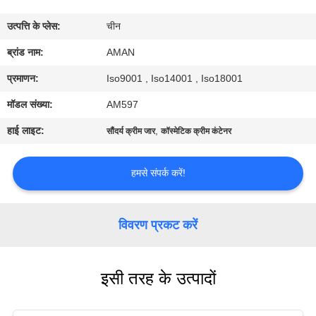
में
उत्पत्ति के प्लेस:
चीन
कारखाना
ब्रांड नाम:
AMAN
दौरा
प्रमाणन:
Iso9001 , Iso14001 , Iso18001
मॉडल संख्या:
AM597
गुणवत्ता
हाई लाइट:
,
सौंदर्य क्रीम जार
कॉस्मेटिक क्रीम कंटेनर
नियंत्रण
हमसे संपर्क करें!
हमसे
संपर्क
विवरण प्रकट करें
करें
इसी तरह के उत्पादों
समाचार