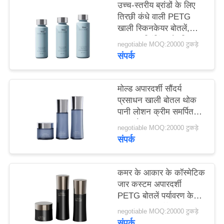
उच्च-स्तरीय ब्रांडों के लिए
मामले
तिरछी कंधे वाली PETG
खाली स्किनकेयर बोतलें,
एक
CMYK प्रिंटिंग और ट्रिपल
negotiable MOQ:20000 टुकड़े
सील संरचना के साथ,
संपर्क
उद्धरण
20,000 MOQ
का
मोल्ड अपारदर्शी सौंदर्य
अनुरोध
प्रसाधन खाली बोतल थोक
करें
पानी लोशन क्रीम समर्पित
कमर बोतल 20 दांत
negotiable MOQ:20000 टुकड़े
अनुकूलित
संपर्क
साइटमैप
PRIVACY
कमर के आकार के कॉस्मेटिक
जार कस्टम अपारदर्शी
POLICY
PETG बोतलें पर्यावरण के
अनुकूल क्रीम पैकेजिंग
negotiable MOQ:20000 टुकड़े
संपर्क