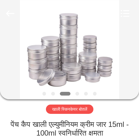
Co.,
Ltd.
All
Rights
Reserved.
Developed
by
ECER
घर
उत्पादों
वीडियो
वीआर
शो
खाली स्किनकेयर बोतलें
हमारे
पेंच कैप खाली एल्युमीनियम क्रीम जार 15ml -
बारे
100ml स्वनिर्धारित क्षमता