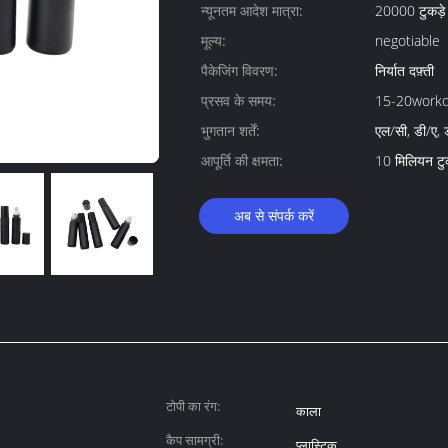
न्यूनतम आदेश मात्रा:
20000 टुकड़े
मूल्य:
negotiable
पैकेजिंग विवरण:
निर्यात दफ़्ती
प्रसव के समय:
15-20work
भुगतान शर्तें:
एल/सी, डी/ए, ड
आपूर्ति की क्षमता:
10 मिलियन टुक
अब से संपर्क करें
टोपी का रंग:
काला
कैप सामग्री:
प्लास्टिक