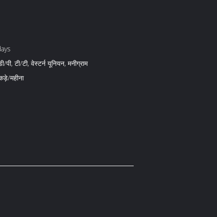
days
ी/पी, टी/टी, वेस्टर्न यूनियन, मनीग्राम
ड़े/महीना