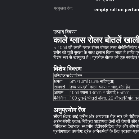
प्रमुखता देना:
empty roll on perfu
उत्पाद विवरण
काले ग्लास रोलर बोतलें ख
5-10ml की काली ग्लास रोलर बोतल उच्च बोरोसिलिकेट ग्ल
शरीर को यूवी सुरक्षा के साथ इलाज किया जाता है ताकि प
विशेष रूप से उपयुक्त है। प्रत्येक बोतल को एक स्वतंत्र प
विशेष विवरण
परियोजना
पैरामीटर
क्षमता
5ml/10ml (±3% सहिष्णुता)
सामग्री
उच्च पारदर्शी काला ग्लास + धातु बॉल हेड
आयाम
10ml व्यास 18mm × ऊंचाई 65mm
पैकेजिंग
100 टुकड़े/भीतरी बॉक्स, 20 बॉक्स/निर्यात का
अनुप्रयोग रेंज
सौंदर्य क्षेत्र: आई क्रीम और आवश्यक तेल सार की पोर्टेबल
अरोमाथेरेपी: एकल/मिश्रित आवश्यक तेलों की तैयारी और 
चिकित्सा देखभाल: स्थानीय एंटीप्रुरिटिक जेल और औषध
प्रयोगशाला उपयोग: ट्रेस अभिकर्मकों के लिए प्रकाश-प्र