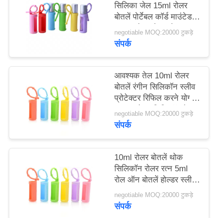
सिलिका जेल 15ml रोलर
मामले
बोतलें पोर्टेबल कॉर्ड माउंटेड
पुन: प्रयोज्य रोलर बोतल
negotiable MOQ:20000 टुकड़े
एक
सुरक्षात्मक सिलिकॉन कवर
संपर्क
बोतल के लिए
उद्धरण
का
आवश्यक तेल 10ml रोलर
बोतलें रंगीन सिलिकॉन स्लीव
अनुरोध
प्रोटेक्टर रिफिल करने योग्य
करें
परफ्यूम रोलर सिलिकॉन केस
negotiable MOQ:20000 टुकड़े
संपर्क
साइटमैप
10ml रोलर बोतलें थोक
PRIVACY
सिलिकॉन रोलर रत्न 5ml
रोल ऑन बोतलें होल्डर स्लीव
POLICY
आवश्यक तेल ले जाने का
negotiable MOQ:20000 टुकड़े
मामला यात्रा सुरक्षात्मक कवर
संपर्क