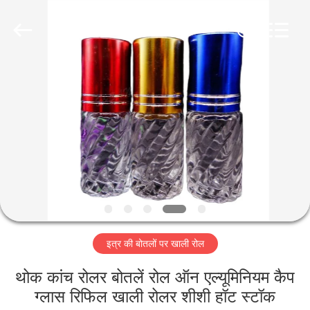
Co.,
Ltd.
All
Rights
Reserved.
Developed
by
ECER
घर
उत्पादों
वीडियो
वीआर
शो
इत्र की बोतलों पर खाली रोल
हमारे
थोक कांच रोलर बोतलें रोल ऑन एल्यूमिनियम कैप
बारे
ग्लास रिफिल खाली रोलर शीशी हॉट स्टॉक