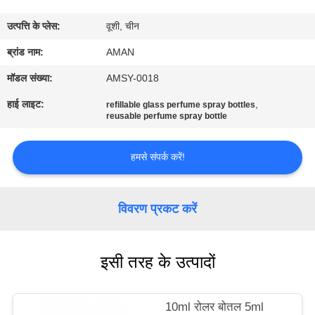
में
उत्पत्ति के प्लेस:
वूशी, चीन
कारखाना
ब्रांड नाम:
AMAN
दौरा
मॉडल संख्या:
AMSY-0018
हाई लाइट:
,
refillable glass perfume spray bottles
reusable perfume spray bottle
गुणवत्ता
नियंत्रण
हमसे संपर्क करें!
हमसे
विवरण प्रकट करें
संपर्क
करें
इसी तरह के उत्पादों
समाचार
10ml रोलर बोतल 5ml