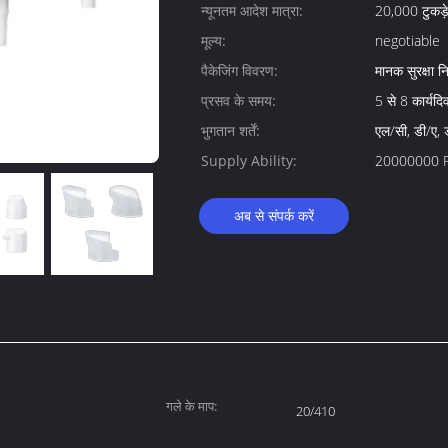
न्यूनतम आदेश मात्रा:
20,000 टुकड़े
मूल्य:
negotiable
पैकेजिंग विवरण:
मानक सुरक्षा नि
प्रसव के समय:
5 से 8 कार्यद
भुगतान शर्तें:
एल/सी, डी/ए, ड
Supply Ability:
20000000 P
अब से संपर्क करें
गले के माप:
20/410