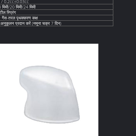
 / 0.2cc±0.03cc
 मिमी/20 मिमी/24 मिमी
ील स्प्रिंग
+ गैस-तरल पृथक्करण कक्ष
ग अनुकूलन प्रदान करें (नमूना चक्र 7 दिन)