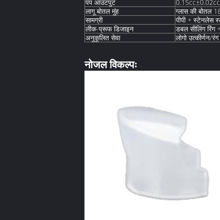
पंप आउटपुट
0.15cc±0.02cc
लागू बोतल मुंह
ग्लास की बोतल 18
सामग्री
पीपी + स्टेनलेस स्ट
लीक-प्रूफ डिजाइन
डबल सीलिंग रिंग 
अनुकूलित सेवा
लोगो उत्कीर्णन/रं
नोजल विकल्पः