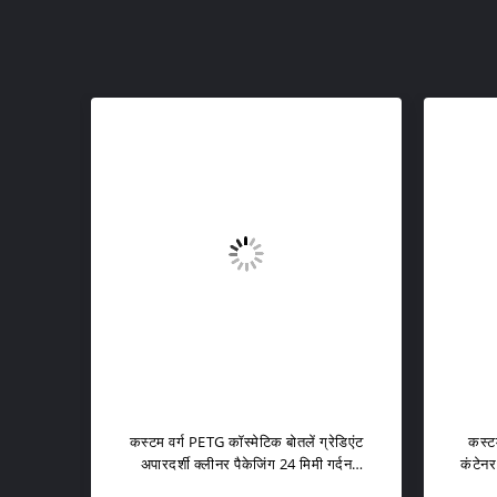
स्टम
कस्टम वर्ग PETG कॉस्मेटिक बोतलें ग्रेडिएंट
कस्टम
्लीनर
अपारदर्शी क्लीनर पैकेजिंग 24 मिमी गर्दन
कंटेनर
क्रीम जार थोक