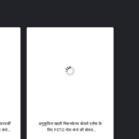
ारदर्शी
अनुकूलित खाली स्किनकेयर बोतलें एसेंस के
उच्च-
 कंधे
लिए PETG गोल कंधे की बोतल
PE
180ml/120ml क्षमता 50g क्रीम की बोतल
प्रि