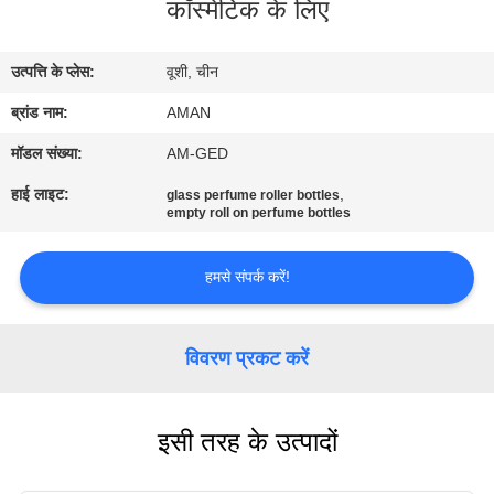
कॉस्मेटिक के लिए
में
उत्पत्ति के प्लेस:
वूशी, चीन
कारखाना
ब्रांड नाम:
AMAN
दौरा
मॉडल संख्या:
AM-GED
गुणवत्ता
हाई लाइट:
,
glass perfume roller bottles
empty roll on perfume bottles
नियंत्रण
हमसे संपर्क करें!
हमसे
संपर्क
विवरण प्रकट करें
करें
इसी तरह के उत्पादों
समाचार