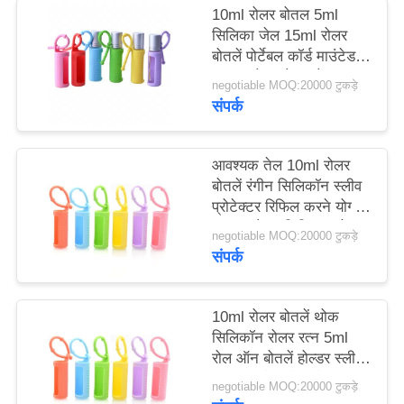
मामले
10ml रोलर बोतल 5ml
सिलिका जेल 15ml रोलर
बोतलें पोर्टेबल कॉर्ड माउंटेड
एक
पुन: प्रयोज्य रोलर बोतल
negotiable MOQ:20000 टुकड़े
सुरक्षात्मक सिलिकॉन कवर
उद्धरण
संपर्क
बोतल के लिए
का
अनुरोध
आवश्यक तेल 10ml रोलर
बोतलें रंगीन सिलिकॉन स्लीव
करें
प्रोटेक्टर रिफिल करने योग्य
परफ्यूम रोलर सिलिकॉन केस
negotiable MOQ:20000 टुकड़े
साइटमैप
संपर्क
PRIVACY
10ml रोलर बोतलें थोक
सिलिकॉन रोलर रत्न 5ml
POLICY
रोल ऑन बोतलें होल्डर स्लीव
आवश्यक तेल ले जाने का
negotiable MOQ:20000 टुकड़े
मामला यात्रा सुरक्षात्मक कवर