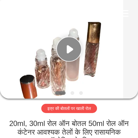
Co.,
Ltd.
All
Rights
Reserved.
Developed
by
ECER
घर
उत्पादों
वीडियो
वीआर
शो
इत्र की बोतलों पर खाली रोल
हमारे
20ml, 30ml रोल ऑन बोतल 50ml रोल ऑन
बारे
कंटेनर आवश्यक तेलों के लिए रासायनिक