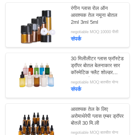
मामले
रंगीन ग्लास रोल ऑन
आवश्यक तेल नमूना बोतल
2ml 3ml 5ml
एक
negotiable MOQ:10000 पीसी
उद्धरण
संपर्क
का
अनुरोध
30 मिलीलीटर ग्लास फ्रॉस्टेड
करें
ड्रॉपर बोतल बेलनाकार सार
कॉस्मेटिक फ्लैट शोल्डर
आवश्यक तेल
negotiable MOQ:बातचीत योग्य
साइटमैप
संपर्क
PRIVACY
आवश्यक तेल के लिए
POLICY
अरोमाथेरेपी ग्लास एम्बर ड्रॉपर
बोतलें 30 मि.ली
negotiable MOQ:बातचीत योग्य