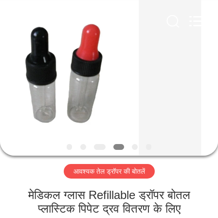
Industry
Co.,
Ltd.
All
Rights
Reserved.
Developed
by
घर
ECER
उत्पादों
वीडियो
वीआर
शो
आवश्यक तेल ड्रॉपर की बोतलें
हमारे
मेडिकल ग्लास Refillable ड्रॉपर बोतल
बारे
प्लास्टिक पिपेट द्रव वितरण के लिए