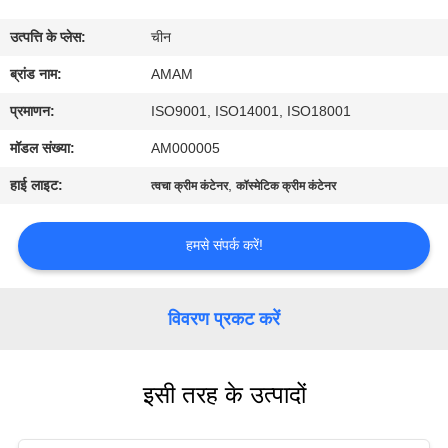
में
उत्पत्ति के प्लेस:
चीन
कारखाना
ब्रांड नाम:
AMAM
दौरा
प्रमाणन:
ISO9001, ISO14001, ISO18001
मॉडल संख्या:
AM000005
गुणवत्ता
हाई लाइट:
,
त्वचा क्रीम कंटेनर
कॉस्मेटिक क्रीम कंटेनर
नियंत्रण
हमसे संपर्क करें!
हमसे
संपर्क
विवरण प्रकट करें
करें
इसी तरह के उत्पादों
समाचार