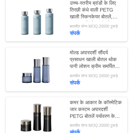
उच्च-स्तरीय ब्रांडों के लिए
मामले
तिरछी कंधे वाली PETG
खाली स्किनकेयर बोतलें,
एक
CMYK प्रिंटिंग और ट्रिपल
बातचीत योग्य MOQ:20000 टुकड़े
सील संरचना के साथ,
संपर्क
उद्धरण
20,000 MOQ
का
मोल्ड अपारदर्शी सौंदर्य
अनुरोध
प्रसाधन खाली बोतल थोक
करें
पानी लोशन क्रीम समर्पित
कमर बोतल 20 दांत
बातचीत योग्य MOQ:20000 टुकड़े
अनुकूलित
संपर्क
साइटमैप
PRIVACY
कमर के आकार के कॉस्मेटिक
जार कस्टम अपारदर्शी
POLICY
PETG बोतलें पर्यावरण के
अनुकूल क्रीम पैकेजिंग
बातचीत योग्य MOQ:20000 टुकड़े
संपर्क