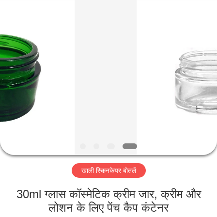
Co.,
Ltd.
All
Rights
Reserved.
Developed
by
ECER
घर
उत्पादों
वीडियो
वीआर
शो
खाली स्किनकेयर बोतलें
हमारे
30ml ग्लास कॉस्मेटिक क्रीम जार, क्रीम और
बारे
लोशन के लिए पेंच कैप कंटेनर