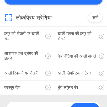
में
लोकप्रिय श्रेणियां
कारखाना
सभी
दौरा
इत्र की बोतलों पर खाली
खाली ग्लास की इत्र की
रोल
बोतलें
गुणवत्ता
नियंत्रण
आवश्यक तेल ड्रॉपर की
नेल पॉलिश की खाली बोतलें
बोतलें
हमसे
संपर्क
खाली स्किनकेयर बोतलें
खाली लिपस्टिक कंटेनर
करें
परफ्यूम कैप
धुंध स्प्रेयर पंप
समाचार