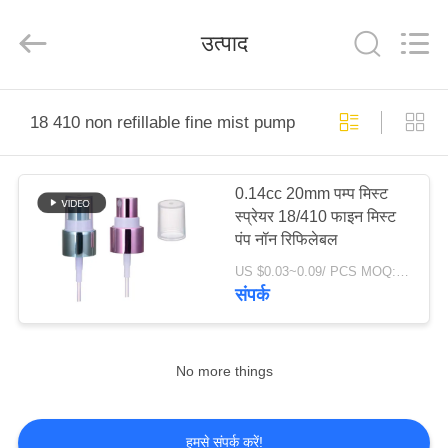
Co.,
Ltd.
All
उत्पाद
Rights
Reserved.
Developed
by
ECER
घर
18 410 non refillable fine mist pump
उत्पादों
0.14cc 20mm पम्प मिस्ट
स्प्रेयर 18/410 फाइन मिस्ट
वीडियो
पंप नॉन रिफिलेबल
US $0.03~0.09/ PCS MOQ:10000 पीसी
वीआर
संपर्क
शो
No more things
हमारे
बारे
हमसे संपर्क करें!